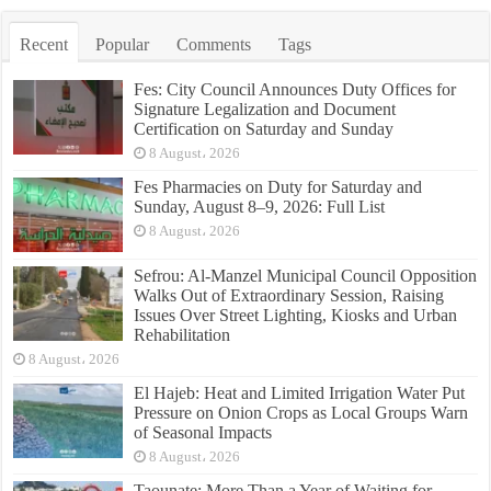
Recent
Popular
Comments
Tags
Fes: City Council Announces Duty Offices for
Signature Legalization and Document
Certification on Saturday and Sunday
8 August، 2026
Fes Pharmacies on Duty for Saturday and
Sunday, August 8–9, 2026: Full List
8 August، 2026
Sefrou: Al-Manzel Municipal Council Opposition
Walks Out of Extraordinary Session, Raising
Issues Over Street Lighting, Kiosks and Urban
Rehabilitation
8 August، 2026
El Hajeb: Heat and Limited Irrigation Water Put
Pressure on Onion Crops as Local Groups Warn
of Seasonal Impacts
8 August، 2026
Taounate: More Than a Year of Waiting for