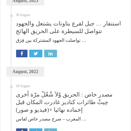
August, 2023
30 August
استنفار … جبل لقرع بتاونات يشتعل والجهود
تتواصل للسيطرة على الحريق الهائج
تواصلت الجهود المشتركة بين فِرَق …
August, 2022
16 August
مصدر خاص : الحريق وْلاَ شْعْلْ مرّة أخرى
حِيثْ طائرات كنادير غادرت المكان قبل
إخماده نهائيا +(فيديو و صور)
المغرب – صرح مصدر خاص لفاس …