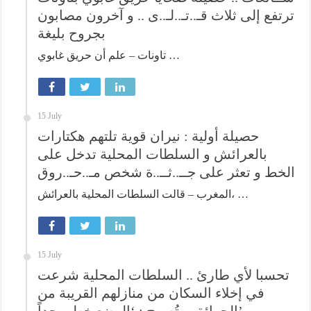
ترتفع إلى ثلاث قـ..تـ..لـ..ى .. و آخرون مصابون
بجروح بليغة
تاونات – علم أن حريق غابوي …
15 July
حصيلة أولية : نيران قوية تلتهم هكتارات
بالعرائش و السلطات المحلية تدخل على
الخط و تعثر على جــ..ثــ..ة شخص مـ..حـ..روق
المغرب – قالت السلطات المحلية بالعرائش، …
15 July
تحسبا لأي طارئ .. السلطات المحلية شرعت
في إخلاء السكان من منازلهم القريبة من
الحرائق و تُصرح : ‘الوضع خطير جداً’