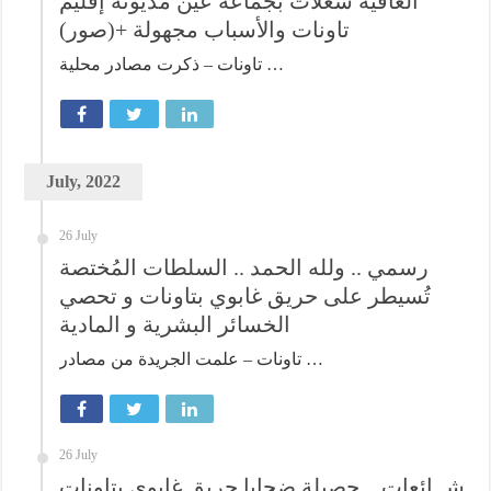
العافية شعلات بجماعة عين مديونة إقليم
تاونات والأسباب مجهولة +(صور)
تاونات – ذكرت مصادر محلية …
July, 2022
26 July
رسمي .. ولله الحمد .. السلطات المُختصة
تُسيطر على حريق غابوي بتاونات و تحصي
الخسائر البشرية و المادية
تاونات – علمت الجريدة من مصادر …
26 July
شــائعات .. حصيلة ضحايا حريق غابوي بتاونات