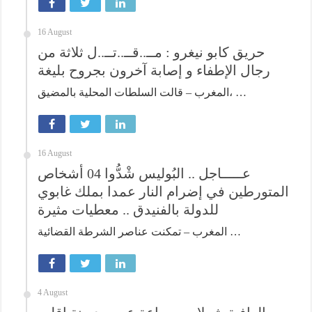
16 August
حريق كابو نيغرو : مــ..قــ..تــ..ل ثلاثة من
رجال الإطفاء و إصابة آخرون بجروح بليغة
المغرب – قالت السلطات المحلية بالمضيق، …
16 August
عـــــاجل .. البُوليس شْدُّوا 04 أشخاص
المتورطين في إضرام النار عمدا بملك غابوي
للدولة بالفنيدق .. معطيات مثيرة
المغرب – تمكنت عناصر الشرطة القضائية …
4 August