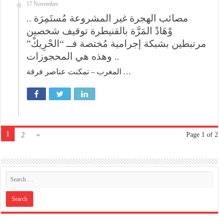
17 November
مصائب الهجرة غير المشروعة مُستَمِرَة ..
وْهَادْ المَرَّة بالقنيطرة توقيف شخصين
مرتبطين بشبكة إجرامية مُختصة فــ “الحْرِيكْ”
.. وهذه هي المحجوزات
المغرب – تمكنت عناصر فرقة …
1
2
»
Page 1 of 2