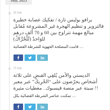
July, 2023
26 July
برافو بوليس تازة / تفكيك عصابة خطيرة
فالتزوير و تنظيم الهجرة غير المشروعة مُقابل
مبالغ مهمة تتراوح بين 60 و 70 ألف درهم
للوَاحدْ (لَلْحْرَّاكْ)
قامت المصلحة الجهوية للشرطة القضائية …
15 July
الديستي والأمن يُلقِي القبض على ثلاثة
أشخاص يحرّضون على “الحْرِيكْ” عبر معبر
سبتة عبر منصة فيسبوك.. معطيات مثيرة !!
تمكنت عناصر الشرطة القضائية بكل …