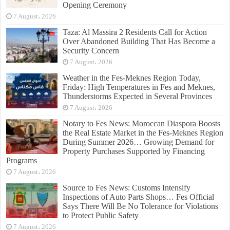
Opening Ceremony
7 August، 2026
Taza: Al Massira 2 Residents Call for Action
Over Abandoned Building That Has Become a
Security Concern
7 August، 2026
Weather in the Fes-Meknes Region Today,
Friday: High Temperatures in Fes and Meknes,
Thunderstorms Expected in Several Provinces
7 August، 2026
Notary to Fes News: Moroccan Diaspora Boosts
the Real Estate Market in the Fes-Meknes Region
During Summer 2026… Growing Demand for
Property Purchases Supported by Financing
Programs
7 August، 2026
Source to Fes News: Customs Intensify
Inspections of Auto Parts Shops… Fes Official
Says There Will Be No Tolerance for Violations
to Protect Public Safety
7 August، 2026