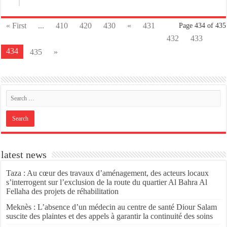
« First
...
410
420
430
«
431
Page 434 of 435
432
433
434
435
»
latest news
Taza : Au cœur des travaux d’aménagement, des acteurs locaux
s’interrogent sur l’exclusion de la route du quartier Al Bahra Al
Fellaha des projets de réhabilitation
Meknès : L’absence d’un médecin au centre de santé Diour Salam
suscite des plaintes et des appels à garantir la continuité des soins