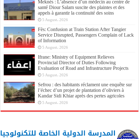
Meknès : L’absence d’un médecin au centre de
santé Diour Salam suscite des plaintes et des
appels à garantir la continuité des soins
5 August، 2026
Fès: Confusion at Train Station After Tangier
Service Disrupted, Passengers Complain of Lack
of Information
5 August، 2026
Ifrane: Ministry of Equipment Relieves
Provincial Director of Duties Following
Evaluation of Road and Infrastructure Projects
5 August، 2026
Sefrou : des habitants réclament une enquête sur
l’échec d’un projet de plantation d’oliviers à
Kandar Sidi Khiar après des pertes agricoles
5 August، 2026