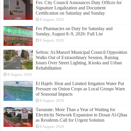
Fes: City Council Announces Duty Offices for
Signature Legalization and Document
Certification on Saturday and Sunday
8 August، 2026
Fes Pharmacies on Duty for Saturday and
Sunday, August 8–9, 2026: Full List
8 August، 2026
Sefrou: Al-Manzel Municipal Council Opposition
Walks Out of Extraordinary Session, Raising
Issues Over Street Lighting, Kiosks and Urban
Rehabilitation
8 August، 2026
El Hajeb: Heat and Limited Irrigation Water Put
Pressure on Onion Crops as Local Groups Warn
of Seasonal Impacts
8 August، 2026
Taounate: More Than a Year of Waiting for
Electricity Network Expansion in Douar Al-Qliaa
as Residents Call for Urgent Solution
8 August، 2026