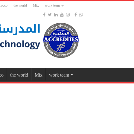
rocco
the world
Mix
work team
co
the world
Mix
work team