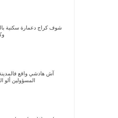
شوف كراج دعمارة سكنية بالن
و)
آش هادشي واقع فالمدينة 
المسؤولين ألو )