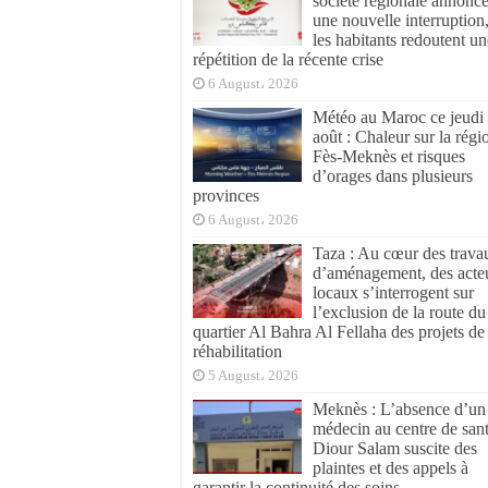
société régionale annonc
une nouvelle interruption
les habitants redoutent un
répétition de la récente crise
6 August، 2026
Météo au Maroc ce jeudi
août : Chaleur sur la régi
Fès-Meknès et risques
d’orages dans plusieurs
provinces
6 August، 2026
Taza : Au cœur des trava
d’aménagement, des acte
locaux s’interrogent sur
l’exclusion de la route du
quartier Al Bahra Al Fellaha des projets de
réhabilitation
5 August، 2026
Meknès : L’absence d’un
médecin au centre de san
Diour Salam suscite des
plaintes et des appels à
garantir la continuité des soins