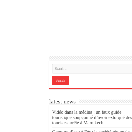
latest news
Vidéo dans la médina : un faux guide
touristique soupçonné d’avoir extorqué des
touristes arrêté à Marrakech
Coupure d’eau à Fès : la société régionale