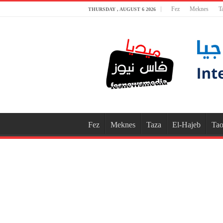
Fez
Meknes
T
THURSDAY , AUGUST 6 2026
Fez
Meknes
Taza
El-Hajeb
Tao