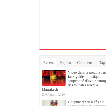
Recent
Popular
Comments
Tag
Vidéo dans la médina : u
faux guide touristique
soupçonné d’avoir extor
des touristes arrêté à
Marrakech
6 August، 2026
Coupure d’eau à Fès : la