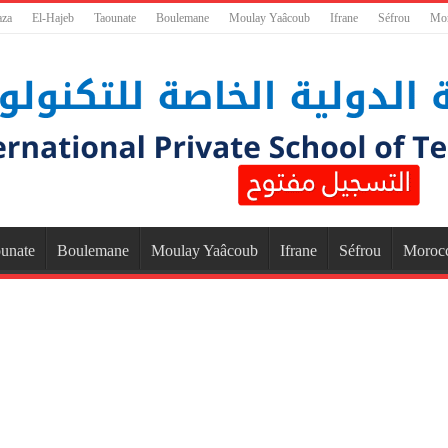
aza
El-Hajeb
Taounate
Boulemane
Moulay Yaâcoub
Ifrane
Séfrou
Mo
unate
Boulemane
Moulay Yaâcoub
Ifrane
Séfrou
Moroc