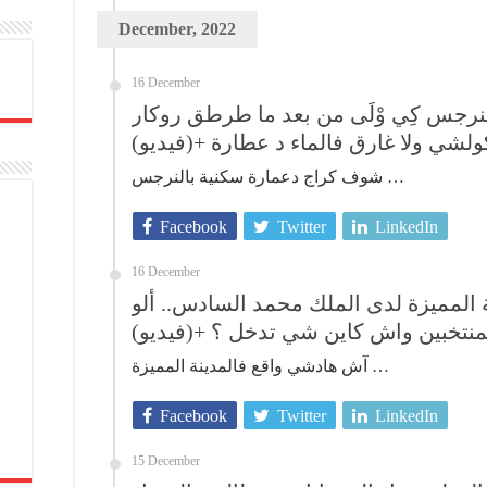
December, 2022
16 December
رجس كِي وْلَى من بعد ما طرطق روكار
كولشي ولا غارق فالماء د عطارة +(فيديو
شوف كراج دعمارة سكنية بالنرجس …
Facebook
Twitter
LinkedIn
16 December
المميزة لدى الملك محمد السادس.. ألو
المنتخبين واش كاين شي تدخل ؟ +(فيديو
آش هادشي واقع فالمدينة المميزة …
Facebook
Twitter
LinkedIn
15 December