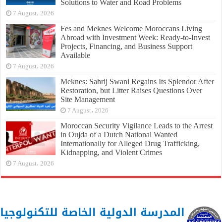
Solutions to Water and Road Problems
7 August، 2026
Fes and Meknes Welcome Moroccans Living
Abroad with Investment Week: Ready-to-Invest
Projects, Financing, and Business Support
Available
7 August، 2026
Meknes: Sahrij Swani Regains Its Splendor After
Restoration, but Litter Raises Questions Over
Site Management
7 August، 2026
Moroccan Security Vigilance Leads to the Arrest
in Oujda of a Dutch National Wanted
Internationally for Alleged Drug Trafficking,
Kidnapping, and Violent Crimes
7 August، 2026