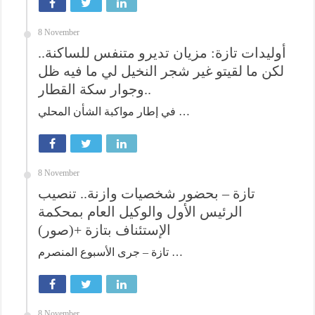
8 November
أوليدات تازة: مزيان تديرو متنفس للساكنة..
لكن ما لقيتو غير شجر النخيل لي ما فيه ظل
وجوار سكة القطار..
في إطار مواكبة الشأن المحلي …
8 November
تازة – بحضور شخصيات وازنة.. تنصيب
الرئيس الأول والوكيل العام بمحكمة
الإستئناف بتازة +(صور)
تازة – جرى الأسبوع المنصرم …
8 November