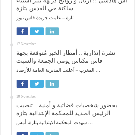
آش هادشي !! أزبال و روائح كريهة تثير استياء
ساكنة حي القدس بتازة
تازة – علمت جريدة فاس نيوز …
17 November
نشرة إنذارية .. أمطار الخير مُتوقعة بجهة
فاس مكناس يومي الجمعة والسبت
المغرب – أعلنت المديرية العامة للأرصاد …
10 November
بحضور شخصيات قضائية و أمنية – تنصيب
الرئيس الجديد للمحكمة الإبتدائية بتازة
شهدت المحكمة الابتدائية بتازة، أمس …