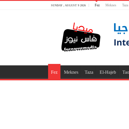
Fez
Meknes
Taza
SUNDAY , AUGUST 9 2026
Fez
Meknes
Taza
El-Hajeb
Tao