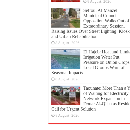
8 August، 2026
Sefrou: Al-Manzel
Municipal Council
Opposition Walks Out of
Extraordinary Session,
Raising Issues Over Street Lighting, Kiosk
and Urban Rehabilitation
8 August، 2026
El Hajeb: Heat and Limit
Irrigation Water Put
Pressure on Onion Crops
Local Groups Warn of
Seasonal Impacts
8 August، 2026
Taounate: More Than a Y
of Waiting for Electricity
Network Expansion in
Douar Al-Qliaa as Reside
Call for Urgent Solution
8 August، 2026