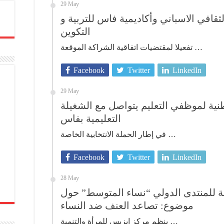
29 May
ثقافي الاسباني وأكاديمية فاس للتربية و
التكوين
تفعيلا لمقتضيات اتفاقية الشراكة الموقعة …
Facebook
Twitter
LinkedIn
29 May
نية لموظفي التعليم يتواصل مع الشغيلة
التعليمية بفاس
في إطار الحملة الانتخابية الخاصة …
Facebook
Twitter
LinkedIn
28 May
 للمنتدى الدولي “نساء المتوسط” حول
موضوع: تصاعد العنف ضد النساء
ينظم مركز إيزيس للمرأة والتنمية …