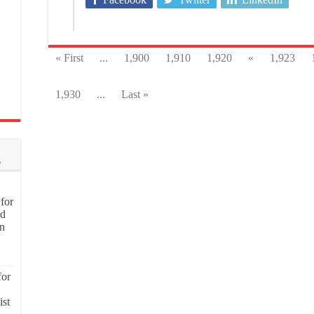
« First
...
1,900
1,910
1,920
«
1,923
1,930
...
Last »
s
for
nd
on
for
ist