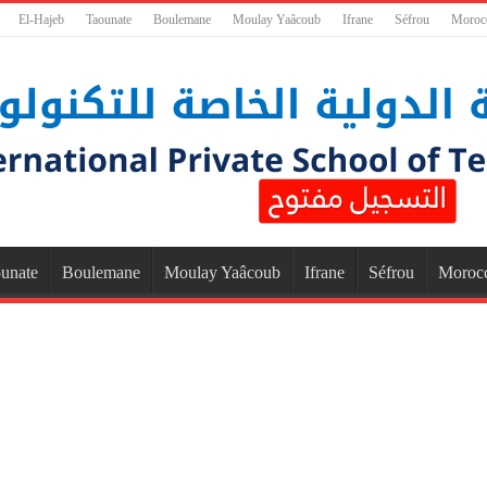
El-Hajeb
Taounate
Boulemane
Moulay Yaâcoub
Ifrane
Séfrou
Moroc
unate
Boulemane
Moulay Yaâcoub
Ifrane
Séfrou
Moroc