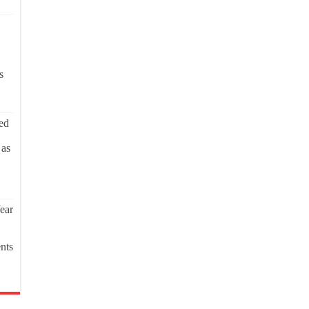
s
ed
 as
ear
nts