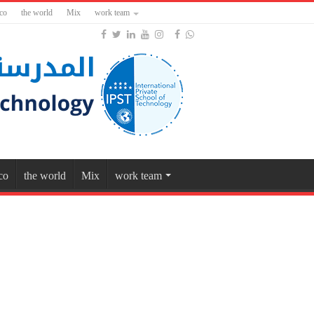
co
the world
Mix
work team
co
the world
Mix
work team