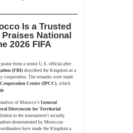
occo Is a Trusted
 Praises National
he 2026 FIFA
raise from a senior U.S. official after
gation (FBI)
described the Kingdom as a
urity cooperation. The remarks were made
e Cooperation Center (IPCC)
, which
up
.
sentatives of Morocco’s
General
ral Directorate for Territorial
tion to the tournament’s security
onalism demonstrated by Moroccan
l coordination have made the Kingdom a