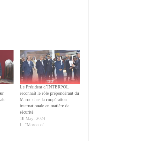
Le Président d’INTERPOL
eur
reconnaît le rôle prépondérant du
nale
Maroc dans la coopération
internationale en matière de
sécurité
18 May، 2024
In "Morocco"