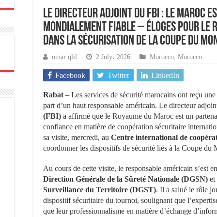
Le directeur adjoint du FBI : Le Maroc e
mondialement fiable – Éloges pour le r
dans la sécurisation de la Coupe du Mo
omar qlil
2 July، 2026
Morocco
,
Morocco
Facebook
Twitter
LinkedIn
Rabat –
Les services de sécurité marocains ont reçu une
part d’un haut responsable américain. Le directeur adjoi
(FBI)
a affirmé que le Royaume du Maroc est un partenai
confiance en matière de coopération sécuritaire internation
sa visite, mercredi, au
Centre international de coopéra
coordonner les dispositifs de sécurité liés à la Coupe d
Au cours de cette visite, le responsable américain s’est e
Direction Générale de la Sûreté Nationale (DGSN)
et
Surveillance du Territoire (DGST)
. Il a salué le rôle
dispositif sécuritaire du tournoi, soulignant que l’experti
que leur professionnalisme en matière d’échange d’informa