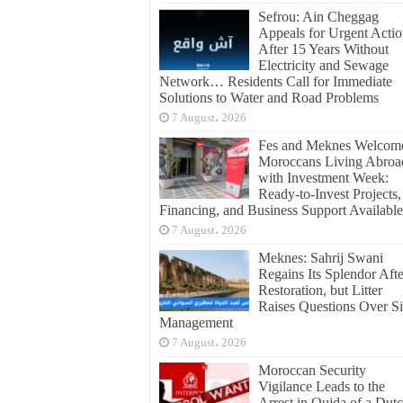
Sefrou: Ain Cheggag
Appeals for Urgent Acti
After 15 Years Without
Electricity and Sewage
Network… Residents Call for Immediate
Solutions to Water and Road Problems
7 August، 2026
Fes and Meknes Welcom
Moroccans Living Abroa
with Investment Week:
Ready-to-Invest Projects,
Financing, and Business Support Available
7 August، 2026
Meknes: Sahrij Swani
Regains Its Splendor Afte
Restoration, but Litter
Raises Questions Over Si
Management
7 August، 2026
Moroccan Security
Vigilance Leads to the
Arrest in Oujda of a Dut