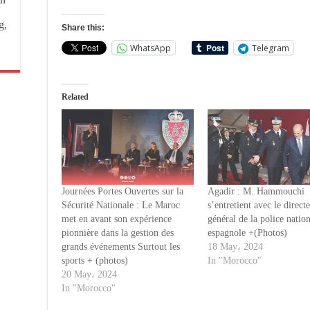
g,
Share this:
WhatsApp
Telegram
Related
Journées Portes Ouvertes sur la
Agadir : M. Hammouchi
Sécurité Nationale : Le Maroc
s’entretient avec le direct
met en avant son expérience
général de la police natio
pionnière dans la gestion des
espagnole +(Photos)
grands événements Surtout les
18 May، 2024
sports + (photos)
In "Morocco"
20 May، 2024
In "Morocco"