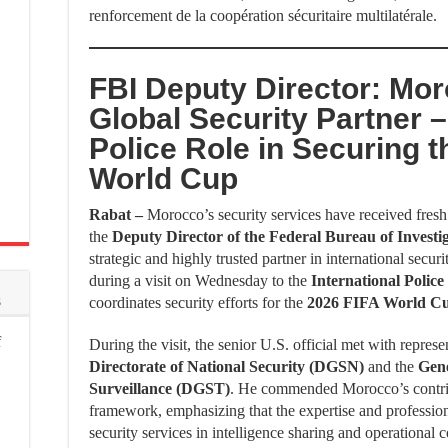
renforcement de la coopération sécuritaire multilatérale.
FBI Deputy Director: Mor
Global Security Partner –
Police Role in Securing t
World Cup
Rabat –
Morocco’s security services have received fresh p
the
Deputy Director of the Federal Bureau of Investi
strategic and highly trusted partner in international sec
during a visit on Wednesday to the
International Polic
s
coordinates security efforts for the
2026 FIFA World C
f
During the visit, the senior U.S. official met with repre
Directorate of National Security (DGSN)
and the
Gene
Surveillance (DGST)
. He commended Morocco’s contribu
framework, emphasizing that the expertise and professi
security services in intelligence sharing and operationa