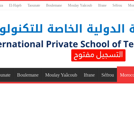
za
El-Hajeb
Taounate
Boulemane
Moulay Yaâcoub
Ifrane
Séfrou
Mor
unate
Boulemane
Moulay Yaâcoub
Ifrane
Séfrou
Moroc