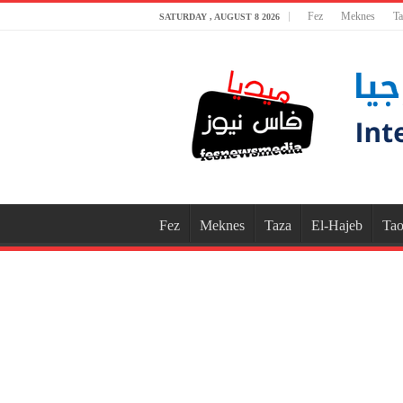
Fez
Meknes
Ta
SATURDAY , AUGUST 8 2026
Fez
Meknes
Taza
El-Hajeb
Tao