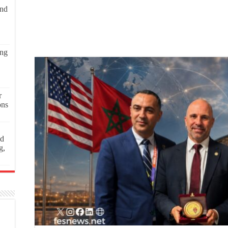
and
ing
r
ons
ed
g,