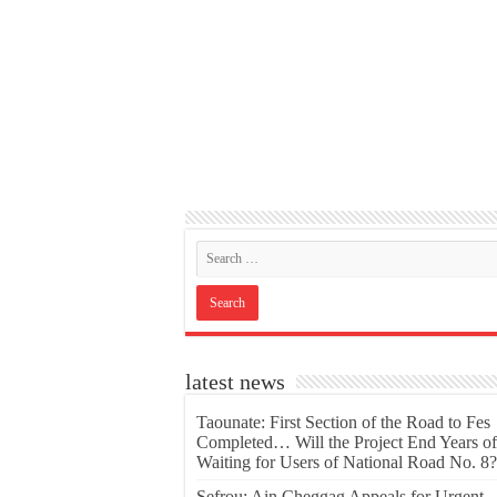
latest news
Taounate: First Section of the Road to Fes
Completed… Will the Project End Years of
Waiting for Users of National Road No. 8?
Sefrou: Ain Cheggag Appeals for Urgent