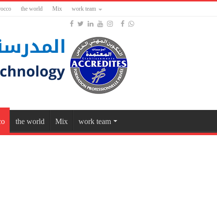
occo
the world
Mix
work team
co
the world
Mix
work team