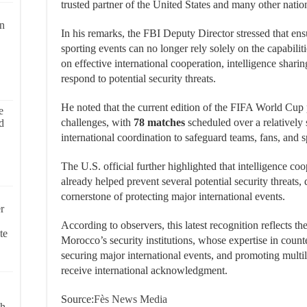
trusted partner of the United States and many other natio
on
In his remarks, the FBI Deputy Director stressed that ensu
sporting events can no longer rely solely on the capabiliti
on effective international cooperation, intelligence shari
respond to potential security threats.
He noted that the current edition of the FIFA World Cup
e
challenges, with
78 matches
scheduled over a relatively 
d
international coordination to safeguard teams, fans, and 
The U.S. official further highlighted that intelligence co
already helped prevent several potential security threats, 
cornerstone of protecting major international events.
r
According to observers, this latest recognition reflects t
te
Morocco’s security institutions, whose expertise in coun
securing major international events, and promoting multil
receive international acknowledgment.
Source:
Fès News Media
ch