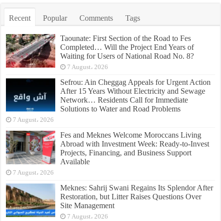
Recent
Popular
Comments
Tags
Taounate: First Section of the Road to Fes
Completed… Will the Project End Years of
Waiting for Users of National Road No. 8?
7 August، 2026
Sefrou: Ain Cheggag Appeals for Urgent Action
After 15 Years Without Electricity and Sewage
Network… Residents Call for Immediate
Solutions to Water and Road Problems
7 August، 2026
Fes and Meknes Welcome Moroccans Living
Abroad with Investment Week: Ready-to-Invest
Projects, Financing, and Business Support
Available
7 August، 2026
Meknes: Sahrij Swani Regains Its Splendor After
Restoration, but Litter Raises Questions Over
Site Management
7 August، 2026