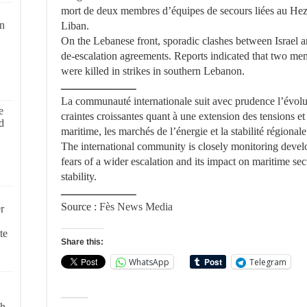
mort de deux membres d’équipes de secours liées au Hezb
on
Liban.
On the Lebanese front, sporadic clashes between Israel 
de-escalation agreements. Reports indicated that two me
were killed in strikes in southern Lebanon.
ــــــــــــــــــــــ
La communauté internationale suit avec prudence l’évolut
e
craintes croissantes quant à une extension des tensions et 
d
maritime, les marchés de l’énergie et la stabilité régionale
The international community is closely monitoring devel
fears of a wider escalation and its impact on maritime se
stability.
ــــــــــــــــــــــ
Source :
Fès News Media
r
te
Share this:
WhatsApp
Telegram
ch