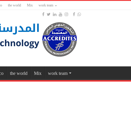
co
the world
Mix
work team
co
the world
Mix
work team