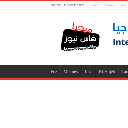
Fez
Meknes
Taza
FRIDAY , AUGUST 7 2026
Fez
Meknes
Taza
El-Hajeb
Tao