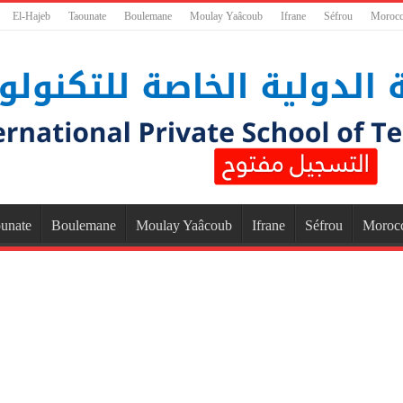
El-Hajeb
Taounate
Boulemane
Moulay Yaâcoub
Ifrane
Séfrou
Moroc
unate
Boulemane
Moulay Yaâcoub
Ifrane
Séfrou
Moroc