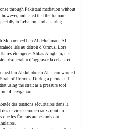
sponse through Pakistani mediation without
, however, indicated that the Iranian
specially in Lebanon, and ensuring
heikh Mohammed ben Abdelrahmane Al
scalade liée au détroit d’Ormuz. Lors
Affaires étrangères Abbas Araghchi, il a
on risquerait « d’aggraver la crise » et
hammed bin Abdulrahman Al Thani warned
 Strait of Hormuz. During a phone call
at using the strait as a pressure tool
dom of navigation.
ntée des tensions sécuritaires dans la
nt des navires commerciaux, dont un
is que les Émirats arabes unis ont
milaires.