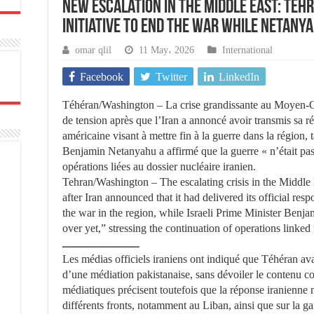
New escalation in the Middle East: Tehr
initiative to end the war while Netany
omar qlil
11 May، 2026
International
Facebook
Twitter
LinkedIn
Téhéran/Washington – La crise grandissante au Moyen-Or
de tension après que l’Iran a annoncé avoir transmis sa ré
américaine visant à mettre fin à la guerre dans la région, 
Benjamin Netanyahu a affirmé que la guerre « n’était pas 
opérations liées au dossier nucléaire iranien.
Tehran/Washington – The escalating crisis in the Middle 
after Iran announced that it had delivered its official re
the war in the region, while Israeli Prime Minister Benja
over yet,” stressing the continuation of operations linked t
ــــــــــــــــــــــ
Les médias officiels iraniens ont indiqué que Téhéran ava
d’une médiation pakistanaise, sans dévoiler le contenu 
médiatiques précisent toutefois que la réponse iranienne me
différents fronts, notamment au Liban, ainsi que sur la gar