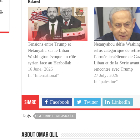
Related
g,
Tensions entre Trump et
Netanyahou défie Washing
Netanyahu sur le Liban :
refus catégorique de retire
Washington évoque un rôle
l’armée israélienne de Ga
syrien face au Hezbollah
Liban et de la Syrie avant
16 June، 2026
rencontre avec Trump
In "International"
27 July، 2026
In "palestine"
Facebook
Twitter
LinkedIn
Share
Tags
GUERRE IRAN-ISRAËL
About omar qlil