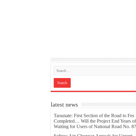
latest news
Taounate: First Section of the Road to Fes
Completed… Will the Project End Years of
Waiting for Users of National Road No. 8?
Sefrou: Ain Cheggag Appeals for Urgent