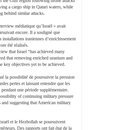
n the Gulf region following drone attacks
ving a cargo ship in Qatari waters, while
g behind similar attacks.
terview médiatique qu’Israël « avait
rsuivait encore. Il a souligné que
s installations iraniennes d’enrichissement
ore été réalisés.
view that Israel “has achieved many
sized that removing enriched uranium and
e key objectives yet to be achieved.
é la possibilité de poursuivre la pression
urdes pertes et laissant entendre que les
re pendant une période supplémentaire.
sibility of continuing military pressure
es and suggesting that American military
Israël et le Hezbollah se poursuivent
érieurs. Des rapports ont fait état de la