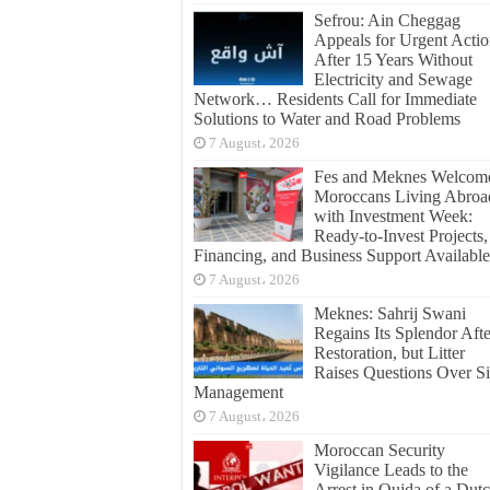
Sefrou: Ain Cheggag
Appeals for Urgent Acti
After 15 Years Without
Electricity and Sewage
Network… Residents Call for Immediate
Solutions to Water and Road Problems
7 August، 2026
Fes and Meknes Welcom
Moroccans Living Abroa
with Investment Week:
Ready-to-Invest Projects,
Financing, and Business Support Available
7 August، 2026
Meknes: Sahrij Swani
Regains Its Splendor Afte
Restoration, but Litter
Raises Questions Over Si
Management
7 August، 2026
Moroccan Security
Vigilance Leads to the
Arrest in Oujda of a Dut