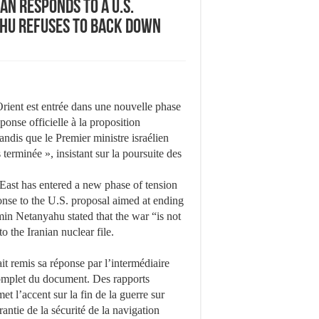
an responds to a U.S.
ahu refuses to back down
ient est entrée dans une nouvelle phase
ponse officielle à la proposition
tandis que le Premier ministre israélien
terminée », insistant sur la poursuite des
East has entered a new phase of tension
sponse to the U.S. proposal aimed at ending
min Netanyahu stated that the war “is not
o the Iranian nuclear file.
it remis sa réponse par l’intermédiaire
complet du document. Des rapports
t l’accent sur la fin de la guerre sur
antie de la sécurité de la navigation