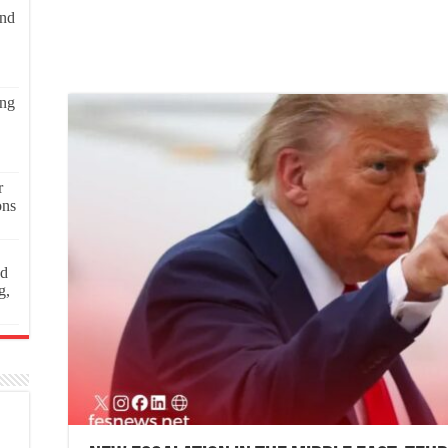
and
ing
r
ons
ed
g,