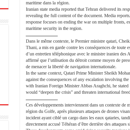
maritime dans la région.
Iranian state media reported that Tehran delivered its re
revealing the full content of the document. Media reports
response focuses on ending the war on multiple fronts, e
maritime security in the region.
ــــــــــــــــــــــ
Dans le même contexte, le Premier ministre qatari, C
Thani, a mis en garde contre les conséquences de toute e
d’un entretien téléphonique avec le ministre iranien des 
affirmé que l’utilisation du détroit comme moyen de pressi
de menacer la liberté de navigation internationale.
In the same context, Qatari Prime Minister Sheikh Mo
against the consequences of any escalation involving the
with Iranian Foreign Minister Abbas Araghchi, he stated th
would “deepen the crisis” and threaten international free
ــــــــــــــــــــــ
Ces développements interviennent dans un contexte de mo
région du Golfe, après plusieurs attaques de drones visa
incident ayant ciblé un cargo dans les eaux qataries, tand
directement accusé Téhéran d’être derrière des attaques si