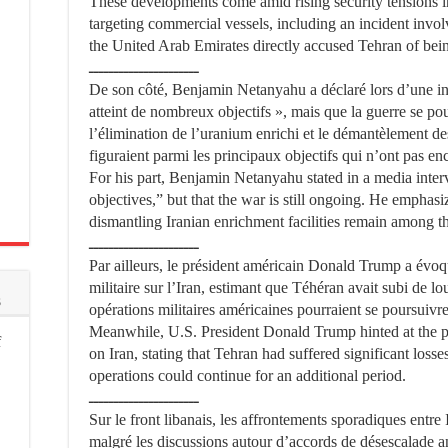
These developments come amid rising security tensions i
targeting commercial vessels, including an incident invol
the United Arab Emirates directly accused Tehran of bein
ــــــــــــــــــــــ
De son côté, Benjamin Netanyahu a déclaré lors d’une in
atteint de nombreux objectifs », mais que la guerre se pou
l’élimination de l’uranium enrichi et le démantèlement de
figuraient parmi les principaux objectifs qui n’ont pas enc
For his part, Benjamin Netanyahu stated in a media inter
objectives,” but that the war is still ongoing. He empha
dismantling Iranian enrichment facilities remain among th
ــــــــــــــــــــــ
Par ailleurs, le président américain Donald Trump a évoqu
militaire sur l’Iran, estimant que Téhéran avait subi de lo
s
opérations militaires américaines pourraient se poursuiv
Meanwhile, U.S. President Donald Trump hinted at the pos
f
on Iran, stating that Tehran had suffered significant loss
operations could continue for an additional period.
ــــــــــــــــــــــ
Sur le front libanais, les affrontements sporadiques entre 
malgré les discussions autour d’accords de désescalade ant