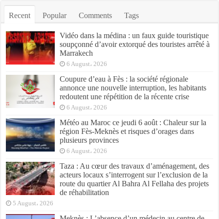
Recent
Popular
Comments
Tags
Vidéo dans la médina : un faux guide touristique
soupçonné d’avoir extorqué des touristes arrêté à
Marrakech
6 August، 2026
Coupure d’eau à Fès : la société régionale
annonce une nouvelle interruption, les habitants
redoutent une répétition de la récente crise
6 August، 2026
Météo au Maroc ce jeudi 6 août : Chaleur sur la
région Fès-Meknès et risques d’orages dans
plusieurs provinces
6 August، 2026
Taza : Au cœur des travaux d’aménagement, des
acteurs locaux s’interrogent sur l’exclusion de la
route du quartier Al Bahra Al Fellaha des projets
de réhabilitation
5 August، 2026
Meknès : L’absence d’un médecin au centre de