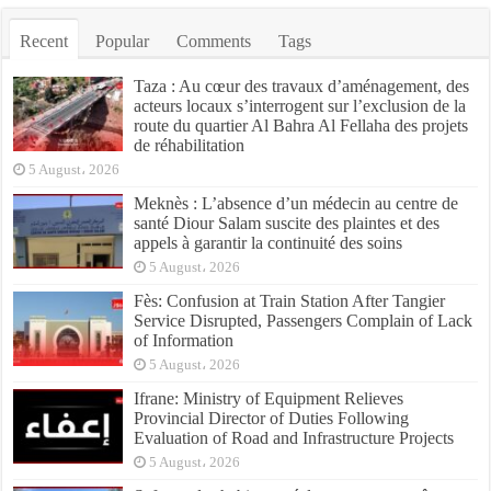
Recent
Popular
Comments
Tags
Taza : Au cœur des travaux d’aménagement, des
acteurs locaux s’interrogent sur l’exclusion de la
route du quartier Al Bahra Al Fellaha des projets
de réhabilitation
5 August، 2026
Meknès : L’absence d’un médecin au centre de
santé Diour Salam suscite des plaintes et des
appels à garantir la continuité des soins
5 August، 2026
Fès: Confusion at Train Station After Tangier
Service Disrupted, Passengers Complain of Lack
of Information
5 August، 2026
Ifrane: Ministry of Equipment Relieves
Provincial Director of Duties Following
Evaluation of Road and Infrastructure Projects
5 August، 2026