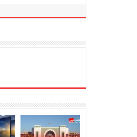
(ﺍﻟﻴﻮﻧﺴﻜﻮ) ﺿﻤﻦ ﺍﻟﺘﺮﺍﺙ ﺍﻟﻌﺎﻟﻤﻲ
تقديره.
ﺍﻹ‌ﻧﺴﺎﻧﻲ ﻛﺎﻋﺘﺮﺍﻑ ﻣﻦ ﺍﻟﻤﻨﺘﻈﻢ…