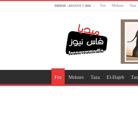
Fez
Meknes
Taza
FRIDAY , AUGUST 7 2026
Fez
Meknes
Taza
El-Hajeb
Tao