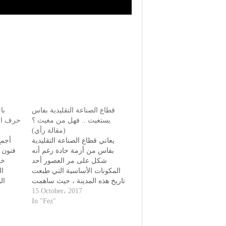
قطاع الصناعة التقليدية بفاس
با
يستغيث .. فهل من مغيث ؟
حرف الج
(مقالة رأي)
ﻳﻌﺎﻧﻲ ﻗﻄﺎﻉ ﺍﻟﺼﻨﺎﻋﺔ ﺍﻟﺘﻘﻠﻴﺪﻳﺔ
أجمع
ﺑﻔﺎﺱ ﻣﻦ ﺃﺯﻣﺔ ﺣﺎﺩﺓ ﺭﻏﻢ ﺃﻧﻪ
فنون ا
ﺷﻜﻞ ﻋﻠﻰ ﻣﺮ ﺍﻟﻌﺼﻮﺭ ﺃﺣﺪ
خل
ﺍﻟﻤﻜﻮﻧﺎﺕ ﺍﻷ‌ﺳﺎﺳﻴﺔ ﺍﻟﺘﻲ ﻃﺒﻌﺖ
ال
ﺗﺎﺭﻳﺦ ﻫﺬﻩ ﺍﻟﻤﺪﻳﻨﺔ ، ﺣﻴﺚ ﺳﺎﻫﻤﺖ
ال
ب
ﺍﻟﺤﺮﻑ ﺍﻟﺘﻘﻠﻴﺪﻳﺔ ﺑﺤﻤﻮﻻ‌ﺗﻬﺎ
15 October، 2017
التقليد
ﺍﻟﺘﺎﺭﻳﺨﻴﺔ ﻭﺍﻟﺜﻘﺎﻓﻴﺔ ﻓﻲ ﺗﻜﺮﻳﺲ
In "Fez"
ﺍﻹ‌ﺷﻌﺎﻉ ﺍﻟﺤﻀﺎﺭﻱ ﻟﻬﺬﻩ ﺍﻟﻤﺪﻳﻨﺔ
من ا
ﺍﻟﺘﻲ ﺗﻢ ﺗﺼﻨﻴﻔﻬﺎ ﻣﻦ ﻃﺮﻑ ﻣﻨﻈﻤﺔ
مك