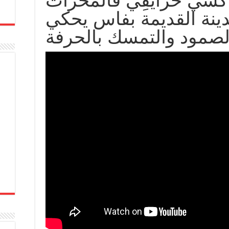
اكشي حرايفِي فالمحراث
ينة القديمة بفاس يحكي
صمود والتمسك بالحرفة