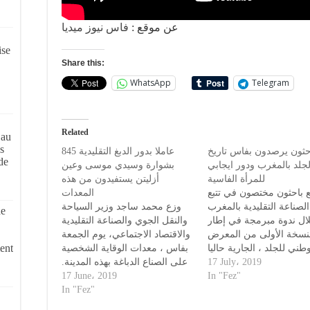
عن موقع :
فاس نيوز ميديا
ise
Share this:
WhatsApp
Telegram
Related
 au
s
حثون يرصدون بفاس تاريخ
845 عاملا بدور الدبغ التقليدية
de
لد بالمغرب ودور ايجابي
بشوارة وسيدي موسى وعين
للمرأة الفاسية
أزليتن يستفيدون من هذه
 باحثون مختصون في تتبع
المعدات
لصناعة التقليدية بالمغرب
وزع محمد ساجد وزير السياحة
de
ال ندوة مبرمجة في إطار
والنقل الجوي والصناعة التقليدية
نسخة الأولى من المعرض
والاقتصاد الاجتماعي، يوم الجمعة
ent
وطني للجلد ، الجارية حاليا
بفاس ، معدات الوقاية الشخصية
على الصناع الدباغة بهذه المدينة.
فاس ، على أهمية الحرف
17 July، 2019
وتم تمويل هذه العملية التي
17 June، 2019
ية التي ارتبطت بالجلد بكل
In "Fez"
سيستفيد منها 845 عاملا يشتغلون
In "Fez"
لحاضرة الإدريسية ومدينة
ناس، والتي تعود – حسب
بدور الدبغ التقليدية بشوارة