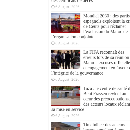
des certificats de décès
6 August، 2026
Mondial 2030 : des partis
espagnols exploitent la cr
de Ceuta pour réclamer
l’exclusion du Maroc de
l’organisation conjointe
6 August، 2026
La FIFA reconnaît des
erreurs lors de sa réunion
Maroc : excuses officielle
et engagement en faveur 
l’intégrité de la gouvernance
6 August، 2026
Taza : le centre de santé 
Beni Frassen revient au
cœur des préoccupations,
des acteurs locaux réclam
sa mise en service
6 August، 2026
Timahdite : des acteurs
locaux appellent à une