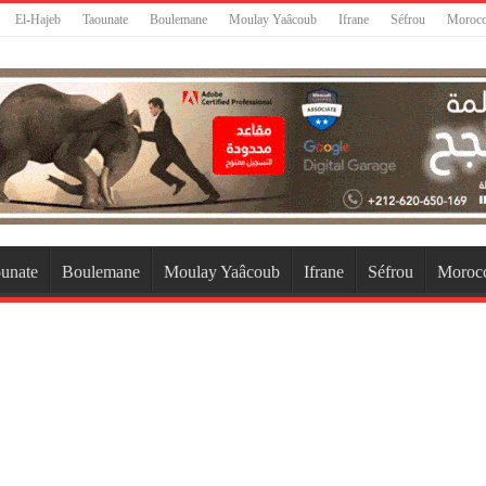
El-Hajeb
Taounate
Boulemane
Moulay Yaâcoub
Ifrane
Séfrou
Moroc
unate
Boulemane
Moulay Yaâcoub
Ifrane
Séfrou
Moroc