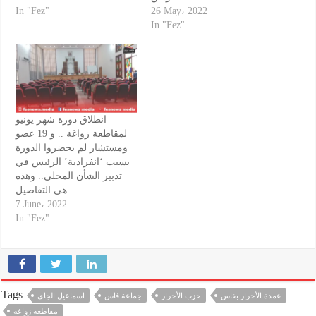
In "Fez"
26 May، 2022
In "Fez"
انطلاق دورة شهر يونيو
لمقاطعة زواغة .. و 19 عضو
ومستشار لم يحضروا الدورة
بسبب ‘انفرادية’ الرئيس في
تدبير الشأن المحلي.. وهذه
هي التفاصيل
7 June، 2022
In "Fez"
Tags
عمدة الأحرار بفاس
حزب الأحرار
جماعة فاس
اسماعيل الجاي
مقاطعة زواغة