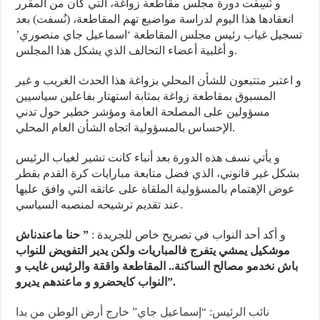
و نُسِفَت دورة مجلس مقاطعة زواغة، التي كان من المقرر
انعقادها هذا اليوم لدراسة مواضيع تهم المقاطعة، (نُسفت) بعد
تسجيل غياب رئيس مجلس المقاطعة ‘اسماعيل جاي منصوري’
و أغلبية أعضاء التحالف الذي يشكل هذا المجلس.
و اعتبر متتبعون للشأن المحلي بزواغة هذا الحدث الغريب و غير
المسبوق بمقاطعة زواغة بمثابة استهتار بفاعلين سياسيين
مسؤولين على المصلحة العامة ومؤشر خطير حول تدني
الإحساس بالمسؤولية اتجاه الشأن العام المحلي.
و يأتي نسف هذه الدورة بعد أنباء كانت تشير لغياب الرئيس
بشكل غير قانوني، الذي فضل متابعة مبارايات كرة القدم بقطر
عوض الإهتمام بالمسؤولية الملقاة على عاتقه التي وافق عليها
عند تقديم ترشيحه لمنصبه السياسي.
و أكد أحد النواب في تصريح خاص للجريدة :
” حنا ماعندناش
موشكيل يمشي يتفرج فالمباريات ولكن يدير التفويض للنواب
باش نخدمو مصالح الساكنة.. المقاطعة واققة والرئيس غايب و
النواب كايحضرو و ماعندهم يديرو”.
نائب الرئيس: “إسماعيل جاي” خارج أرض الوطن من بدا