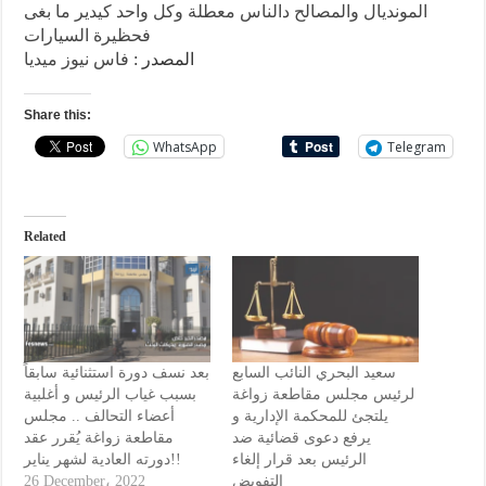
المونديال والمصالح دالناس معطلة وكل واحد كيدير ما بغى
فحظيرة السيارات
المصدر :
فاس نيوز ميديا
Share this:
WhatsApp
Telegram
Related
سعيد البحري النائب السابع
بعد نسف دورة استثنائية سابقاً
لرئيس مجلس مقاطعة زواغة
بسبب غياب الرئيس و أغلبية
يلتجئ للمحكمة الإدارية و
أعضاء التحالف .. مجلس
يرفع دعوى قضائية ضد
مقاطعة زواغة يُقرر عقد
الرئيس بعد قرار إلغاء
دورته العادية لشهر يناير!!
26 December، 2022
التفويض