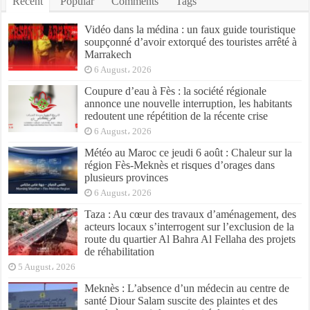
Recent
Popular
Comments
Tags
Vidéo dans la médina : un faux guide touristique
soupçonné d’avoir extorqué des touristes arrêté à
Marrakech
6 August، 2026
Coupure d’eau à Fès : la société régionale
annonce une nouvelle interruption, les habitants
redoutent une répétition de la récente crise
6 August، 2026
Météo au Maroc ce jeudi 6 août : Chaleur sur la
région Fès-Meknès et risques d’orages dans
plusieurs provinces
6 August، 2026
Taza : Au cœur des travaux d’aménagement, des
acteurs locaux s’interrogent sur l’exclusion de la
route du quartier Al Bahra Al Fellaha des projets
de réhabilitation
5 August، 2026
Meknès : L’absence d’un médecin au centre de
santé Diour Salam suscite des plaintes et des