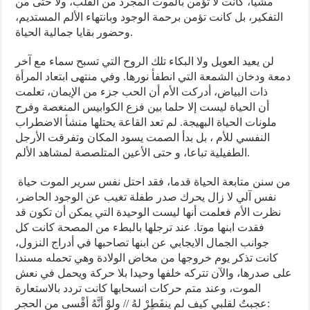
مشيا، كانت لا تؤمن بالموت المجرد من القلب، ولا حتى من
التفكير، بل كانت تؤمن برحمة الوجود وبانتهاء الألم المستديم،
وحضور بقايا جمالية الحياة.
لن يعيد العويل ولا البكاء تلك الروح التي تسبح سماء مع آخر
دمعة ودخان الشمعة التي انطفأ نورها. وفي منتهى ابتعاد المرأة
ذات البياض، أدركت الأم أن الحب جزء من الإيمان، تعلمت
أن الحياة ليست إلا حلما بين فزع الكوابيس المنغصة وفرح
ملونات الحياة البهيجة. لم تعد القاعة يحتلها منشأ الاضطراب
النفسي للأم ، بل بدأ الصمت يسود المكان وتفرقت الأرجل
الطفيلية تباعا، و حتى الأعين المتلصصة لمشاهد الألم.
من سنن متابعة الحياة قدما، فقد احتل نفس سرير الموت حياة
نفس آلي لا زال يحرك صدر طفلة تغيب عن الوجود الحاضر،
نظرت الأم فعلمت أنها ليست الوحيدة التي يمكن أن تكون قد
فقدت ابنها موتا. عند ترجلها بالبطء من المصحة كانت كل
جوانب الجمال الايجابي عن ابنها تصاحبها في أدراج النزول،
كانت تذكر يوم خروجها من مخاض الولادة وهي تحمله مسندا
على صدرها، والآن تتركه خلفها وحيدا بلا حركة ويحمل في نعش
الموت، وعند متم حركات انسحابها كانت تردد بالاستعارة
:عجبتُ لقلبي كيف لم ينفَطِرْ لهُ // ولوْ أنَّهُ أقْسى من الحجر