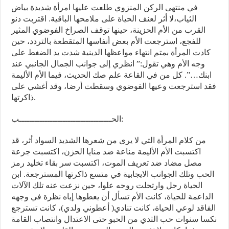
في منتهى الركن المنزوي طلعت عليها امرأة شديدة بياض
الثياب،لا أثر لعنف الحياة على ملامحها الباقية. اقتربت دنو
القرب من الأم الحزينة، حينها توقف الصراخ الفوضوي المثير
للفجع، استرجعت الأم بعض أنفاسها المتقطعة بالتردد، حين
كادت المرأة بمتم انتهاء مواعظها الدينية شدت يد الضغط على
وجه الأم وهي تقول:” انظري إلى جوانب الجمال الجانبي عند
ابنك…”. كل من في القاعة علم صك الحديث، فيما الأم الأليمة
فقد استرجعت وعيها الفوضوي وسقطت أرضا، وقد أغشي على
ذاكرتها.
الحــــــــــــــــــــــــــــــــــــب:
من كلام المرأة التي لا يرى من شعرها الشديد السواد أثر، قد
اكتسبت الأم الأليمة مناعة ضد منايا الحزن، اكتسبت جرعة
مصل مضاد ضد تعريف الموت، اكتسبت سر بقاء تخليد رمز
الحب وتلك الجوانب الايجابية في متسع ذاكرتها المسترجعة. ابن
الحياة رحل وارتحلت روحه علوا، حين نزعت عنه تلك الآلات
الداعمة للحياة، كانت الأم تسأل أن يعطوها إياه نظرة في وجهه
الفاقد لوعي الحياة، كانت تنادي( أعطوني ولدي)، كانت تسترجع
نكسا سنوات حب الثدي من الحبو حتى الاعتدال وانتصاب القامة