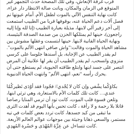
قرب غرفة الإنعاش، وفي تلك المصحة حدث التجمهر غير
المتوقع في الزمان والمكان، وباتت صالة الانتظار دار عزاء،
كانت نهاية التنفس الآلي بالموت لطفل الأم. أمام عيونها تم
فصل آلات دعم الحياة عنه، بوقوفها قربا من الطبيب استمعت
إلى آخر زفير آلي لابنها، مذيلة بعبارة الطبيب (إنا لله وإنا إليه
راجعون)، حينها لم يمتلكها الحزن من صدمة الصدفة البئيسة،
ونهاية الحياة الفانية لابنها. حينها ابتسمت وعقلها مشوش بين
مشاهد الحياة والموت وقالت:”واش صافي انتهى الألم بالموت”.
لم يقدر الطبيب عن الإجابة، بل أسندها جلوسا على كرسي
منزوي وانسحب. لم يقدر الطبيب أن يقر لها علانية أن المرض
انتصر على جسد ابنها وابتلع طاقته الحيوية، لم يستطع حتى أن
يحرك رأسه “نعم، انتهى الألم” وانتهت الحياة الدنيوية.
بكاؤكُما يشْفي وإن كان لا يُجْدي// فجُودا فقد أوْدَى نَظيركُمُا
عندي… كانت تلك كلمات الأم بالاستعارة، وهي ترثي ابنها،
وتلعن قسوة قلب الموت، كانت تود أن ترمي المنايا رصاصا
قاتلا بلا رحمة و لا رأفة ، كانت تحس بأنها اليوم قد أهدت الثرى
ما تبقى من كبد جسدها، كانت تردد بعض كلمات في تيه
مستمر، والسعي ذهابا وجيئة بين موجهات عوالم العالم الأربعة.
كانت تتساءل عن عِزَّةَ المُهْدَى و حَسْرة المُهدِي.