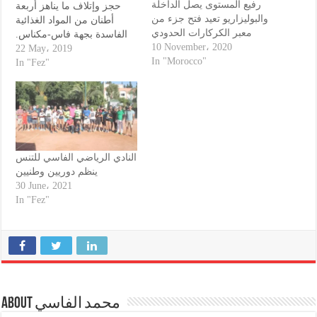
رفيع المستوى يصل الداخلة
حجز وإتلاف ما يناهز أربعة
والبوليزاريو تعيد فتح جزء من
أطنان من المواد الغذائية
معبر الكركارات الحدودي
الفاسدة بجهة فاس-مكناس.
10 November، 2020
جاء ذلك في إطار إجراءات
22 May، 2019
In "Morocco"
المراقبة الصحية للمواد
In "Fez"
الغذائية الأكثر استهلاكا، التي
يقوم بها المكتب خلال شهر
رمضان وذلك من أجل حماية
صحة المستهلك. وأفاد بيان
للمكتب بأنه أنجز ،…
النادي الرياضي الفاسي للتنس
ينظم دوريين وطنيين
30 June، 2021
In "Fez"
About محمد الفاسي