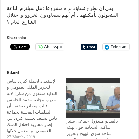
بقي أن نطرح تساؤلا نراه مشروعا : هل سيلتزم الباعة
المتجولون بأمكنتهم ، أم أنهم سيعاودون الخروج و احتلال
الشارع العام ؟
Share this:
WhatsApp
Telegram
Related
الإستعداد لحملة كبرى بفاس
لتحرير الملك العمومي و
البداية ستكون من شارع لالة
مريم، وجادة محمد الخامس
قالت مصادر صحفية أن
السلطات المحلية بجماعة
فاس تستعد لعملية كبرى في
بالفيديو مسؤول جماعي يبشر
إطار محاربة احتلال الملك
ساكنة السعادة حول تهيئة
العمومي، وستعمل خلالها
ساحة سوق البهيج وتحرير
على إخلاء شارع لالة مريم،
27 March، 2019