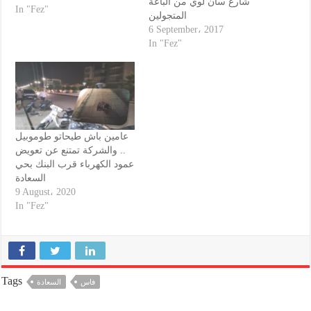
شارع سان لوي من الباعة
وجادة محمد الخامس بفاس
In "Fez"
المتجولين
من محتليهما من الفراشة، مع
6 September، 2017
إعادة هيكلتهم في إطار أسواق
In "Fez"
نموذجية. هذا وصوت مجموع
أعضاء المجلس من أجل وضع
حد لمشكلة الباعة…
عامين باش طيحاتو طوموبيل
.. والشركة تمتنع عن تعويض
عمود الكهرباء قرب البنك بحي
السعادة
9 August، 2020
In "Fez"
Tags
فاس
السعادة