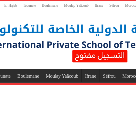
El-Hajeb
Taounate
Boulemane
Moulay Yaâcoub
Ifrane
Séfrou
Moroc
unate
Boulemane
Moulay Yaâcoub
Ifrane
Séfrou
Moroc