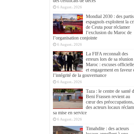
des certificats de décès
6 August، 2026
Mondial 2030 : des partis
espagnols exploitent la cr
de Ceuta pour réclamer
l’exclusion du Maroc de
l’organisation conjointe
6 August، 2026
La FIFA reconnaît des
erreurs lors de sa réunion
Maroc : excuses officielle
et engagement en faveur 
l’intégrité de la gouvernance
6 August، 2026
Taza : le centre de santé 
Beni Frassen revient au
cœur des préoccupations,
des acteurs locaux réclam
sa mise en service
6 August، 2026
Timahdite : des acteurs
locaux appellent à une