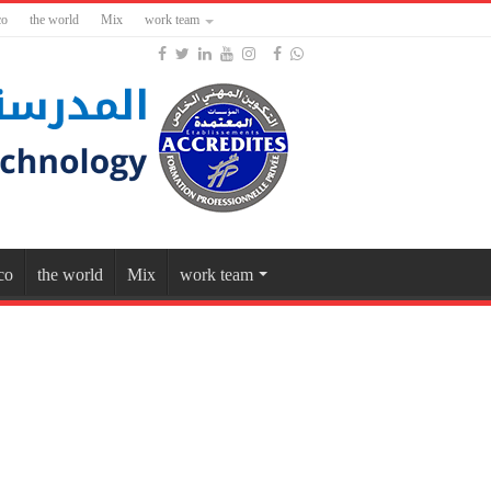
co
the world
Mix
work team
co
the world
Mix
work team