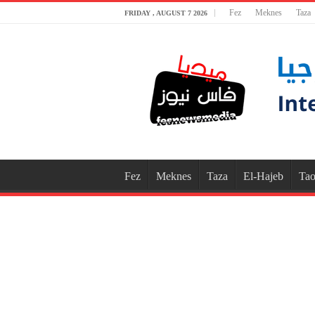
Fez
Meknes
Taza
FRIDAY , AUGUST 7 2026
Fez
Meknes
Taza
El-Hajeb
Tao