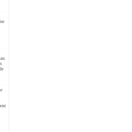
ise
 au
s
de
de
ent