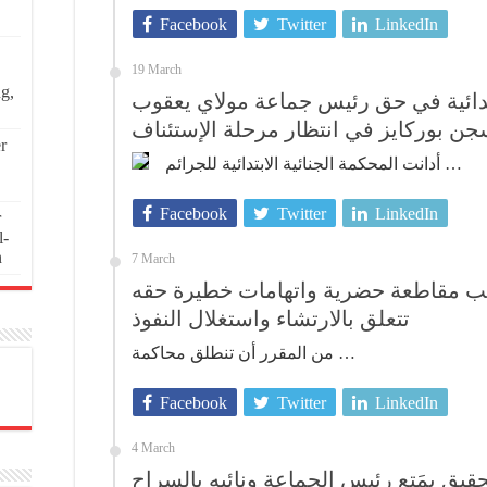
Facebook
Twitter
LinkedIn
19 March
ng,
بتدائية في حق رئيس جماعة مولاي يعقوب
جن بوركايز في انتظار مرحلة الإستئناف
r
أدانت المحكمة الجنائية الابتدائية للجرائم …
Facebook
Twitter
LinkedIn
r
l-
n
7 March
ئب مقاطعة حضرية واتهامات خطيرة حقه
تتعلق بالارتشاء واستغلال النفوذ
من المقرر أن تنطلق محاكمة …
Facebook
Twitter
LinkedIn
4 March
قيق يمَتع رئيس الجماعة ونائبه بالسراح