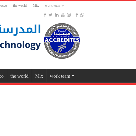
occo
the world
Mix
work team
co
the world
Mix
work team