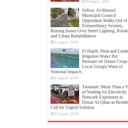
8 August، 2026
Sefrou: Al-Manzel
Municipal Council
Opposition Walks Out of
Extraordinary Session,
Raising Issues Over Street Lighting, Kiosk
and Urban Rehabilitation
8 August، 2026
El Hajeb: Heat and Limit
Irrigation Water Put
Pressure on Onion Crops
Local Groups Warn of
Seasonal Impacts
8 August، 2026
Taounate: More Than a Y
of Waiting for Electricity
Network Expansion in
Douar Al-Qliaa as Reside
Call for Urgent Solution
8 August، 2026