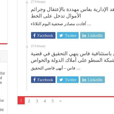
27 February
الإدارية بفاس مهددة بالإعتقال وجرائم
الأموال تدخل على الخط
أفادت مصادر صحفية اليوم الثلاثاء …
Facebook
Twitter
LinkedIn
25 February
 باستئنافية فاس ينهي التحقيق في قضية
s
بكة السطو على أملاك الدولة والخواص
فاس – أنهى قاضي التحقيق …
for
nd
Facebook
Twitter
LinkedIn
on
for
1
2
3
4
5
»
ist