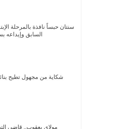
سنتان حبساً نافذة بالمرحلة الإ
السابق وإيداعه بس
شكاية من مجهول تطيح بنا
مولاي يعقوب.. قاضي التح