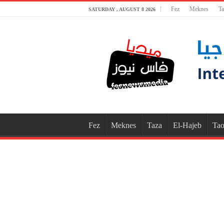
Fez
Meknes
Ta
SATURDAY , AUGUST 8 2026
Fez
Meknes
Taza
El-Hajeb
Tao