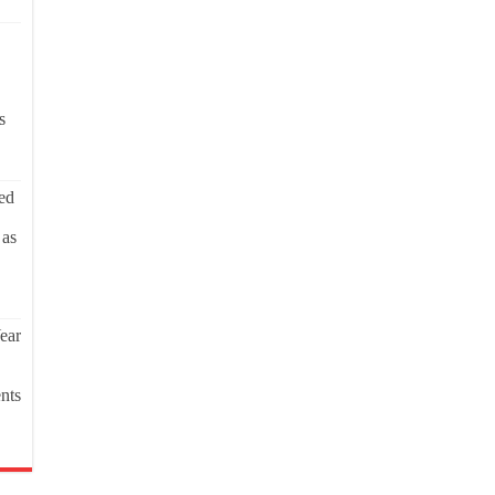
s
ed
 as
ear
nts