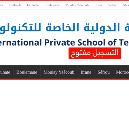
za
El-Hajeb
Taounate
Boulemane
Moulay Yaâcoub
Ifrane
Séfrou
Mor
unate
Boulemane
Moulay Yaâcoub
Ifrane
Séfrou
Moroc