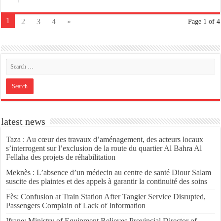
1
2
3
4
»
Page 1 of 4
latest news
Taza : Au cœur des travaux d’aménagement, des acteurs locaux
s’interrogent sur l’exclusion de la route du quartier Al Bahra Al
Fellaha des projets de réhabilitation
Meknès : L’absence d’un médecin au centre de santé Diour Salam
suscite des plaintes et des appels à garantir la continuité des soins
Fès: Confusion at Train Station After Tangier Service Disrupted,
Passengers Complain of Lack of Information
Ifrane: Ministry of Equipment Relieves Provincial Director of