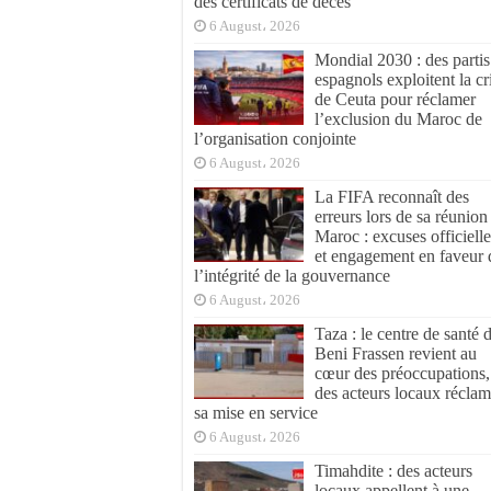
des certificats de décès
6 August، 2026
Mondial 2030 : des partis
espagnols exploitent la cr
de Ceuta pour réclamer
l’exclusion du Maroc de
l’organisation conjointe
6 August، 2026
La FIFA reconnaît des
erreurs lors de sa réunion
Maroc : excuses officielle
et engagement en faveur 
l’intégrité de la gouvernance
6 August، 2026
Taza : le centre de santé 
Beni Frassen revient au
cœur des préoccupations,
des acteurs locaux réclam
sa mise en service
6 August، 2026
Timahdite : des acteurs
locaux appellent à une