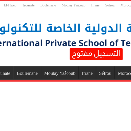
El-Hajeb
Taounate
Boulemane
Moulay Yaâcoub
Ifrane
Séfrou
Moroc
unate
Boulemane
Moulay Yaâcoub
Ifrane
Séfrou
Moroc