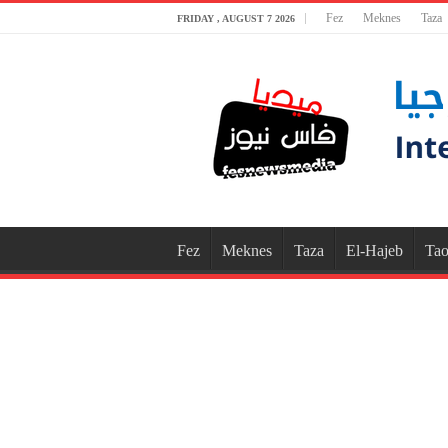
Fez
Meknes
Taza
FRIDAY , AUGUST 7 2026
Fez
Meknes
Taza
El-Hajeb
Tao