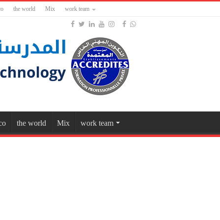
co
the world
Mix
work team
co
the world
Mix
work team