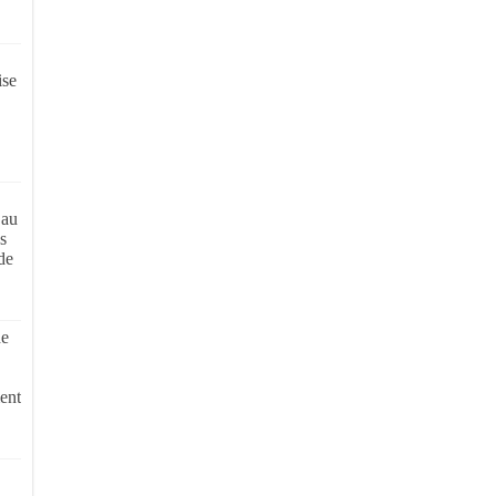
ise
 au
s
de
de
ent