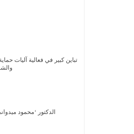
تباين كبير في فعالية آليات حماي
والشم
الدكتور ‘محمود ميدواني