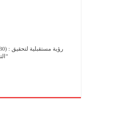
التقدم الرقمي وتنفيذ سياسة “السحابة أولًا”