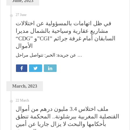
June, 2023
27 June
في ظل اتهامات بالمسؤولية عن اختلالات
مشاريع عقارية وسياحية بالشمال مديرا
“CDG” و”CGI” السابقان أمام غرفة جرائم
الأموال
عن جريدة: الخبر: تتواصل مراحل …
March, 2023
22 March
ملف اختلاس 3.4 مليون درهم من أموال
القنصلية المغربية ببرشلونة.. المحكمة تنطق
بأحكامها والبحث لا يزال جاريا عن أمين