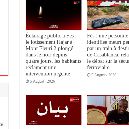
Éclairage public à Fès :
Fès : une personne
le lotissement Hajar à
identifiée meurt pe
Mont Fleuri 2 plongé
par un train à desti
dans le noir depuis
de Casablanca, rel
quatre jours, les habitants
le débat sur la sécur
réclament une
ferroviaire
intervention urgente
5 August، 2026
5 August، 2026
s
ce