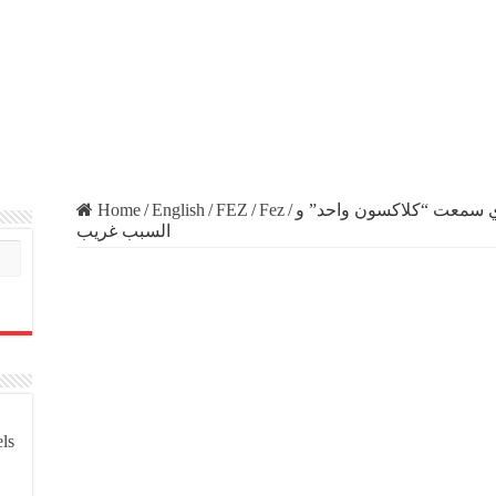
Home
/
English
/
FEZ
/
Fez
/
فرنسا عمري سمعت “كلاكسون واحد” و
السبب غريب
els