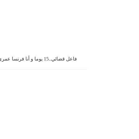
فاعل قضائي..15 يوما و أنا 