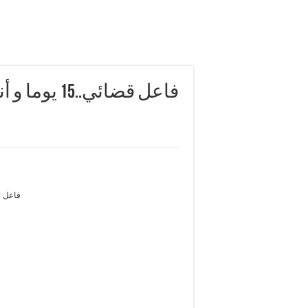
فاعل قضائي
فاعل قضائي..15 يوما و أنا فرنسا