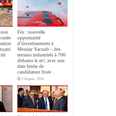
 non
Fès : nouvelle
rcutée
opportunité
nation
d’investissement à
ançant
Moulay Yacoub – des
ité
terrains industriels à 700
dirhams le m², avec une
date limite de
candidature fixée
3 August، 2026