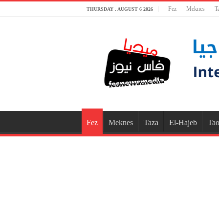
Fez
Meknes
T
THURSDAY , AUGUST 6 2026
Fez
Meknes
Taza
El-Hajeb
Tao