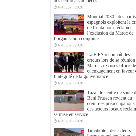
des certificats de décès
6 August، 2026
Mondial 2030 : des partis
espagnols exploitent la cr
de Ceuta pour réclamer
l’exclusion du Maroc de
l’organisation conjointe
6 August، 2026
La FIFA reconnaît des
erreurs lors de sa réunion
Maroc : excuses officielle
et engagement en faveur 
l’intégrité de la gouvernance
6 August، 2026
Taza : le centre de santé 
Beni Frassen revient au
cœur des préoccupations,
des acteurs locaux réclam
sa mise en service
6 August، 2026
Timahdite : des acteurs
locaux appellent à une