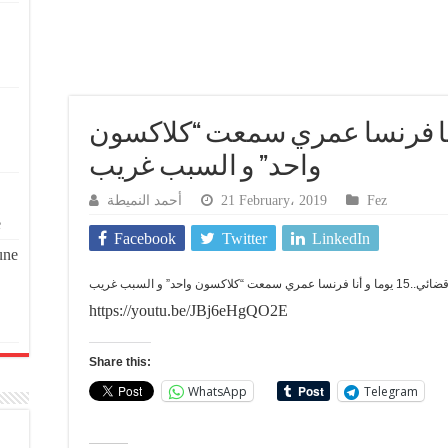
..15 يوما و أنا فرنسا عمري سمعت “كلاكسون
واحد” و السبب غريب
أحمد النميطة
21 February، 2019
Fez
e
Facebook
Twitter
LinkedIn
une
 عمري سمعت “كلاكسون واحد” و السبب غريب
https://youtu.be/JBj6eHgQO2E
Share this:
WhatsApp
Telegram