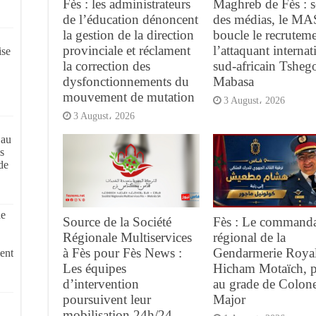
Fès : les administrateurs
Maghreb de Fès : s
de l’éducation dénoncent
des médias, le MA
la gestion de la direction
boucle le recrutem
provinciale et réclament
l’attaquant internat
ise
la correction des
sud-africain Tsheg
dysfonctionnements du
Mabasa
mouvement de mutation
3 August، 2026
3 August، 2026
 au
s
de
de
Source de la Société
Fès : Le command
Régionale Multiservices
régional de la
à Fès pour Fès News :
Gendarmerie Royal
ent
Les équipes
Hicham Motaïch, 
d’intervention
au grade de Colone
poursuivent leur
Major
mobilisation 24h/24