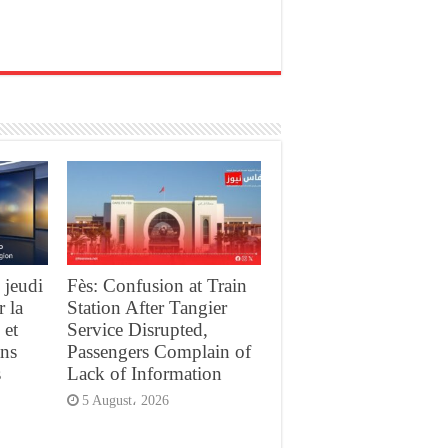
 jeudi
Fès: Confusion at Train
r la
Station After Tangier
 et
Service Disrupted,
ans
Passengers Complain of
s
Lack of Information
5 August، 2026