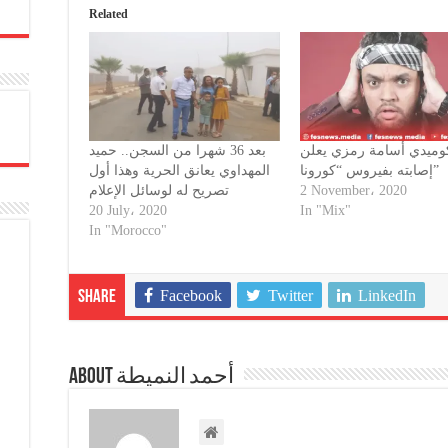
Related
وميدي أسامة رمزي يعلن
بعد 36 شهرا من السجن.. حميد
إصابته بفيروس “كورونا”
المهداوي يعانق الحرية وهذا أول
تصريح له لوسائل الإعلام
2 November، 2020
20 July، 2020
In "Mix"
In "Morocco"
Facebook
Twitter
LinkedIn
Share
About أحمد النميطة