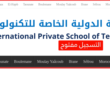
aza
El-Hajeb
Taounate
Boulemane
Moulay Yaâcoub
Ifrane
Séfrou
Mo
unate
Boulemane
Moulay Yaâcoub
Ifrane
Séfrou
Moroc