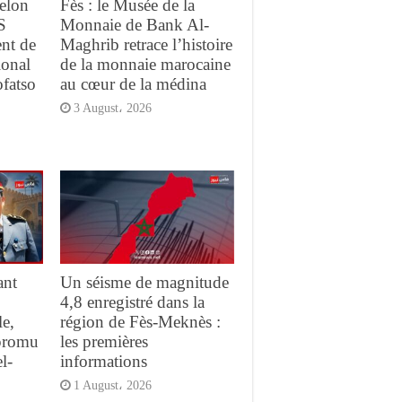
elon
Fès : le Musée de la
S
Monnaie de Bank Al-
ent de
Maghrib retrace l’histoire
ional
de la monnaie marocaine
ofatso
au cœur de la médina
3 August، 2026
ant
Un séisme de magnitude
4,8 enregistré dans la
e,
région de Fès-Meknès :
promu
les premières
l-
informations
1 August، 2026