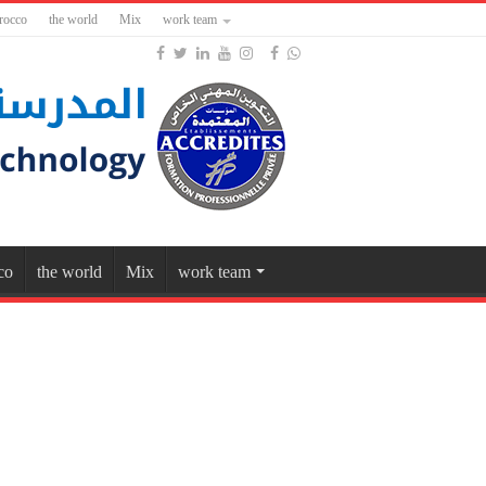
rocco
the world
Mix
work team
co
the world
Mix
work team