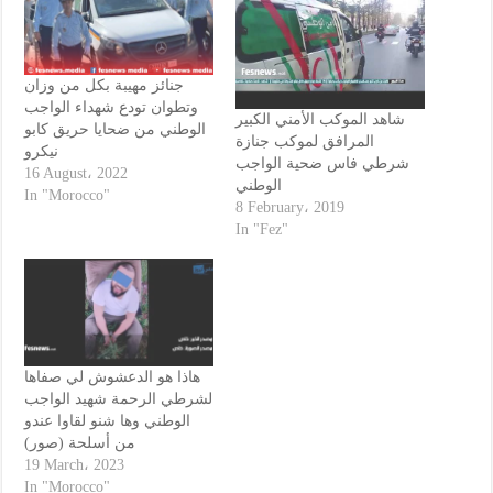
جنائز مهيبة بكل من وزان
وتطوان تودع شهداء الواجب
شاهد الموكب الأمني الكبير
الوطني من ضحايا حريق كابو
المرافق لموكب جنازة
نيكرو
شرطي فاس ضحية الواجب
16 August، 2022
الوطني
In "Morocco"
8 February، 2019
In "Fez"
هاذا هو الدعشوش لي صفاها
لشرطي الرحمة شهيد الواجب
الوطني وها شنو لقاوا عندو
من أسلحة (صور)
19 March، 2023
In "Morocco"