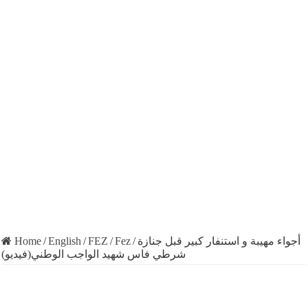
Home
/
English
/
FEZ
/
Fez
/
أجواء مهيبة و استنفار كبير قبل جنازة
شرطي فاس شهيد الواجب الوطني(فيديو)