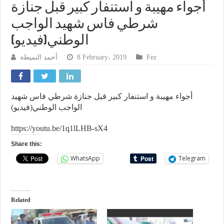
أجواء مهيبة و استنفار كبير قبل جنازة
شرطي فاس شهيد الواجب
الوطني(فيديو)
أحمد النميطة
8 February، 2019
Fez
أجواء مهيبة و استنفار كبير قبل جنازة شرطي فاس شهيد
الواجب الوطني(فيديو)
https://youtu.be/1q1lLHB-sX4
Share this:
WhatsApp
Telegram
Related