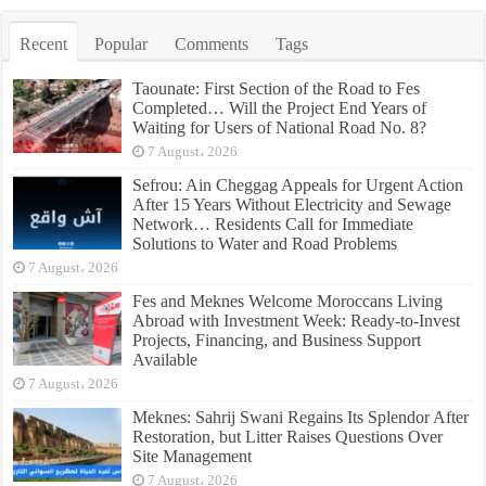
Recent
Popular
Comments
Tags
Taounate: First Section of the Road to Fes
Completed… Will the Project End Years of
Waiting for Users of National Road No. 8?
7 August، 2026
Sefrou: Ain Cheggag Appeals for Urgent Action
After 15 Years Without Electricity and Sewage
Network… Residents Call for Immediate
Solutions to Water and Road Problems
7 August، 2026
Fes and Meknes Welcome Moroccans Living
Abroad with Investment Week: Ready-to-Invest
Projects, Financing, and Business Support
Available
7 August، 2026
Meknes: Sahrij Swani Regains Its Splendor After
Restoration, but Litter Raises Questions Over
Site Management
7 August، 2026