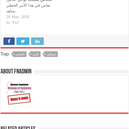
بفاس في هذا الأمر الخطير
،شاهد
26 May، 2018
In "Fez"
Tags
مواطن
فاس
الضحى
About fnadmin