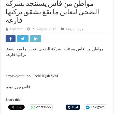
مواطن من فاس يستنجد بشركة
الضحى لتعاين ما يقع بشقق تركتها
فارغة
fnadmin
21 August، 2017
Fez
,
مرئيات
مواطن من فاس يستنجد بشركة الضحى لتعاين ما يقع بشقق
تركتها فارغة
https://youtu.be/_RokUQsKWhI
فاس نيوز ميديا
Share this:
WhatsApp
Telegram