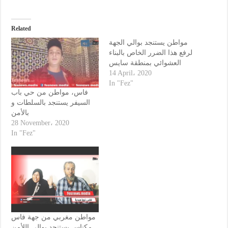
Related
مواطن يستنجد بوالي الجهة
لرفع هذا الضرر الخاص بالبناء
العشوائي بمنطقة سايس
14 April، 2020
In "Fez"
فاس، مواطن من حي باب
السيفر يستنجد بالسلطات و
بالأمن
28 November، 2020
In "Fez"
مواطن مغربي من جهة فاس
مكناس يستنجد بوالي اللأمن