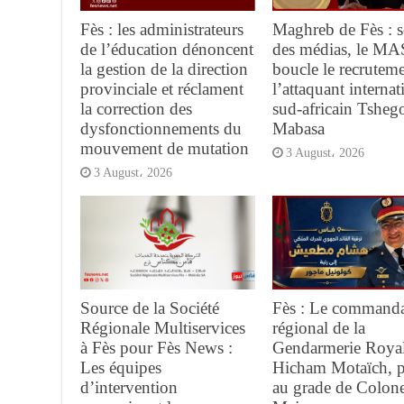
Fès : les administrateurs
Maghreb de Fès : s
de l’éducation dénoncent
des médias, le MA
la gestion de la direction
boucle le recrutem
provinciale et réclament
l’attaquant internat
la correction des
sud-africain Tsheg
dysfonctionnements du
Mabasa
mouvement de mutation
3 August، 2026
3 August، 2026
Source de la Société
Fès : Le command
Régionale Multiservices
régional de la
à Fès pour Fès News :
Gendarmerie Royal
Les équipes
Hicham Motaïch, 
d’intervention
au grade de Colone