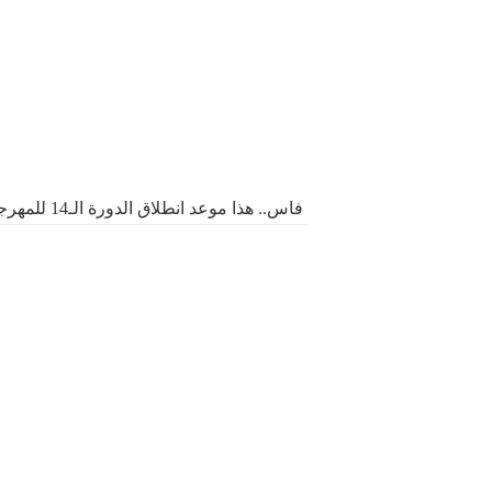
فاس.. هذا موعد انطلاق الدورة الـ14 للمهرجان الدولي للثقافة الأمازيغية