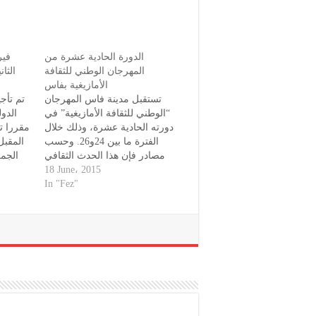
الدورة الحادية عشرة من
فير
المهرجان الوطني للثقافة
الثا
الأمازيغية بفاس
تستقبل مدينة فاس المهرجان
تم تأجي
“الوطني للثقافة الأمازيغية” في
الدو
دورته الحادية عشرة، وذلك خلال
الفترة ما بين 24و26. وحسب
المقبل
مصادر فإن هذا الحدث الثقافي
الجمع
التظا
والفني الذي تنظمه كل من
18 June، 2015
الجماعي
“جمعية فاس سايس” و”مؤسسة
In "Fez"
روح فاس” يهدف إلى”إبراز
كور
الدلالات التاريخية والاجتماعية
والانتربولوجية للثقافة الأمازيغية
الم.
والأدوار التي تضطلع بها في فهم
التاريخ وفي…