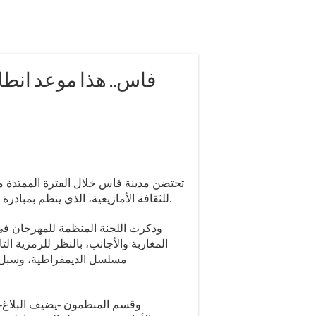
للثقافة الأمازيغية، الذي ينظم بمبادرة من جمعية فاس-سايس ومركز شمال-جنوب مدينة فاس.
وذكرت اللجنة المنظمة للمهرجان في 
المغاربة والأجانب، بالنظر للرمزية الت
مسلسل الديمقراطية، وسبل تع
وقسم المنظمون -يضيف البلاغ- ا