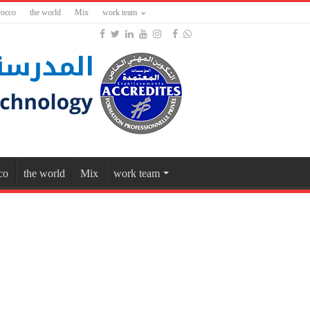
occo
the world
Mix
work team
co
the world
Mix
work team