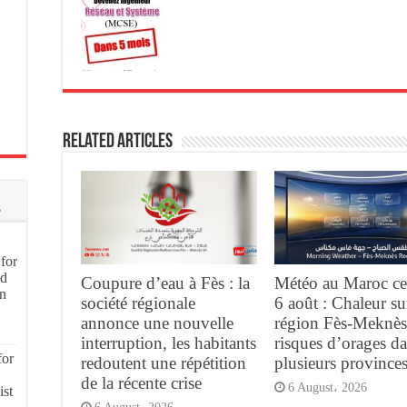
Related Articles
s
for
nd
Coupure d’eau à Fès : la
Météo au Maroc ce
on
société régionale
6 août : Chaleur su
annonce une nouvelle
région Fès-Meknès
interruption, les habitants
risques d’orages d
for
redoutent une répétition
plusieurs province
de la récente crise
6 August، 2026
ist