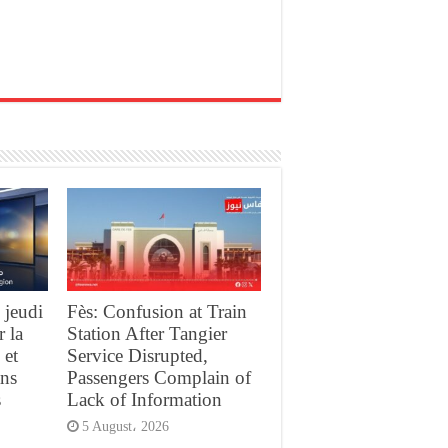
 jeudi
Fès: Confusion at Train
r la
Station After Tangier
 et
Service Disrupted,
ans
Passengers Complain of
s
Lack of Information
5 August، 2026