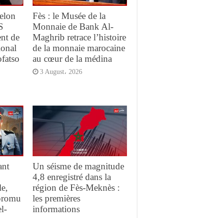
elon
Fès : le Musée de la
S
Monnaie de Bank Al-
ent de
Maghrib retrace l’histoire
ional
de la monnaie marocaine
ofatso
au cœur de la médina
3 August، 2026
ant
Un séisme de magnitude
4,8 enregistré dans la
e,
région de Fès-Meknès :
promu
les premières
l-
informations