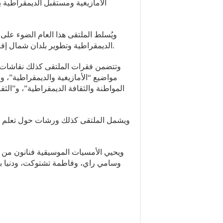
الأمازيغية ومستقبل الديمقراطية ب
ويُسلط الملتقى هذا العام الضوء على 
الديمقراطية وتطوير بلدان شمال إفريقيا، إضافة إلى تكريم الكاتب المغربي الطاهر بن جلون.
وتتضمن فقرات الملتقى كذلك نقاشات ول
مواضيع “الأمازيغية والديمقراطية”، وا،
المواطنة والثقافة الديمقراطية”، و”الثق،
ويشمل الملتقى كذلك ورشات حول تعلم 
ويحيي الأمسيات الموسيقية فنانون من،
وسامي راي، وفاطمة تشتوكت، ودنيا باطم