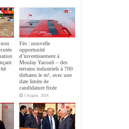
 non
Fès : nouvelle
rcutée
opportunité
nation
d’investissement à
ançant
Moulay Yacoub – des
ité
terrains industriels à 700
dirhams le m², avec une
date limite de
candidature fixée
3 August، 2026