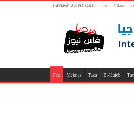
Fez
Meknes
Ta
SATURDAY , AUGUST 8 2026
Fez
Meknes
Taza
El-Hajeb
Tao