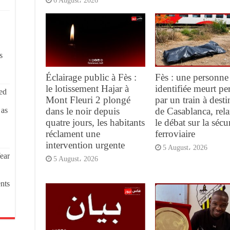
6 August، 2026
s
Éclairage public à Fès :
Fès : une personne
le lotissement Hajar à
identifiée meurt pe
ed
Mont Fleuri 2 plongé
par un train à desti
dans le noir depuis
de Casablanca, rel
 as
quatre jours, les habitants
le débat sur la sécur
réclament une
ferroviaire
intervention urgente
5 August، 2026
ear
5 August، 2026
nts