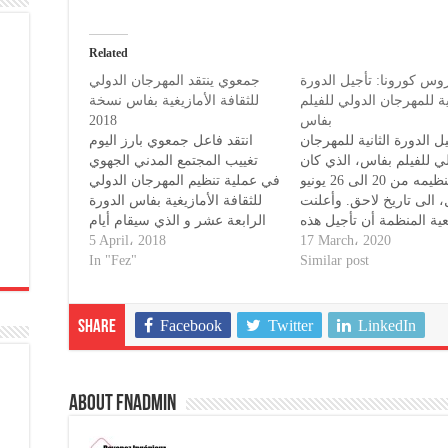
Related
وس كورونا: تأجيل الدورة
جمعوي ينتقد المهرجان الدولي
نية للمهرجان الدولي للفيلم
للثقافة الأمازيغية بفاس نسخة
2018
بفاس
ل الدورة الثانية للمهرجان
انتقد فاعل جمعوي بارز اليوم
لي للفيلم بفاس، الذي كان
تغييب المجتمع المدني الجهوي
مقررا تنظيمه من 20 الى 26 يونيو
في عملية تنظيم المهرجان الدولي
، الى تاريخ لاحق. وأعلنت
للثقافة الأمازيغية بفاس الدورة
ية المنظمة أن تأجيل هذه
الرابعة عشر و الذي سيقام أيام
11– 13 ماي 2018. و ذكر بلاغ
5 April، 2018
هرة يندرج في إطار الجهود
17 March، 2020
صحفي انه سينعقد المهرجان
In "Fez"
ة لمكافحة انتشار فيروس
Similar post
ونا والتدابير الوقائية التي
الدولي الرابع عشر للثقافة
اتخذتها السلطات المغربية
الأمازيغية بفاس من 11 إلى 13
ختصة، حسب بلاغ للجمعية
مايو القادم، من تنظيم جمعية…
Facebook
Twitter
LinkedIn
Share
يذكر أن مهرجانات…
About fnadmin