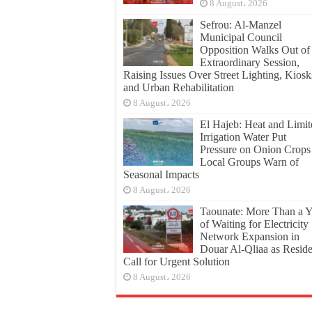
8 August، 2026
Sefrou: Al-Manzel
Municipal Council
Opposition Walks Out of
Extraordinary Session,
Raising Issues Over Street Lighting, Kiosk
and Urban Rehabilitation
8 August، 2026
El Hajeb: Heat and Limit
Irrigation Water Put
Pressure on Onion Crops
Local Groups Warn of
Seasonal Impacts
8 August، 2026
Taounate: More Than a Y
of Waiting for Electricity
Network Expansion in
Douar Al-Qliaa as Reside
Call for Urgent Solution
8 August، 2026