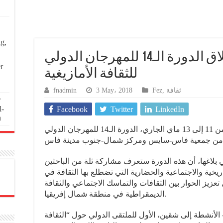
ng,
فاس.. هذا موعد انطلاق الدورة الـ14 للمهرجان الدولي
r
للثقافة الأمازيغية
fnadmin
3 May، 2018
Fez
,
ثقافة
r
l-
Facebook
Twitter
LinkedIn
n
تحتضن مدينة فاس خلال الفترة الممتدة من 11 إلى 13 ماي الجاري، الدورة الـ14 للمهرجان الدولي
بلاغها، أن هذه الدورة ستعرف مشاركة ثلة من الباحثين
اريخية والاجتماعية والحضارية التي تضطلع بها الثقافة في
زيز الحوار بين الثقافات والتماسك الاجتماعي والثقافة
الديمقراطية في منطقة شمال إفريقيا.
لأنشطة إلى شقين، الأول للملتقى الدولي حول “الثقافة