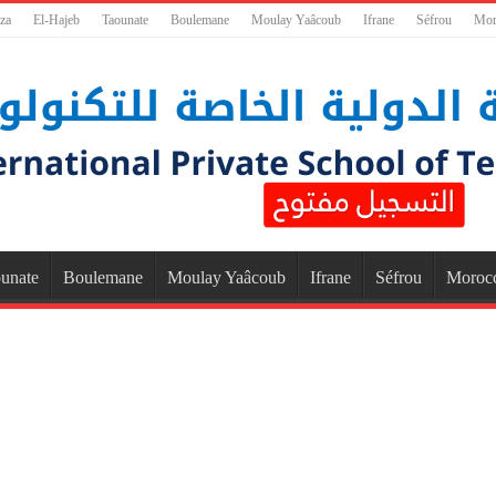
za
El-Hajeb
Taounate
Boulemane
Moulay Yaâcoub
Ifrane
Séfrou
Mor
unate
Boulemane
Moulay Yaâcoub
Ifrane
Séfrou
Moroc