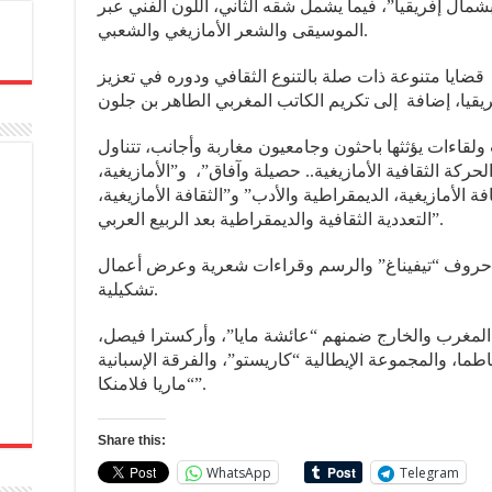
شمال إفريقيا”، فيما يشمل شقه الثاني، اللون الفني عبر
الموسيقى والشعر الأمازيغي والشعبي.
قضايا متنوعة ذات صلة بالتنوع الثقافي ودوره في تعزيز
قاءات يؤثثها باحثون وجامعيون مغاربة وأجانب، تتناول
لحركة الثقافية الأمازيغية.. حصيلة وآفاق”، و”الأمازيغية
افة الأمازيغية، الديمقراطية والأدب” و”الثقافة الأمازيغية
التعددية الثقافية والديمقراطية بعد الربيع العربي”.
حروف “تيفيناغ” والرسم وقراءات شعرية وعرض أعمال
تشكيلية.
 المغرب والخارج ضمنهم “عائشة مايا”، وأركسترا فيصل
ا، والمجموعة الإيطالية “كاريستو”، والفرقة الإسبانية
“ماريا فلامنكا”.
Share this:
WhatsApp
Telegram