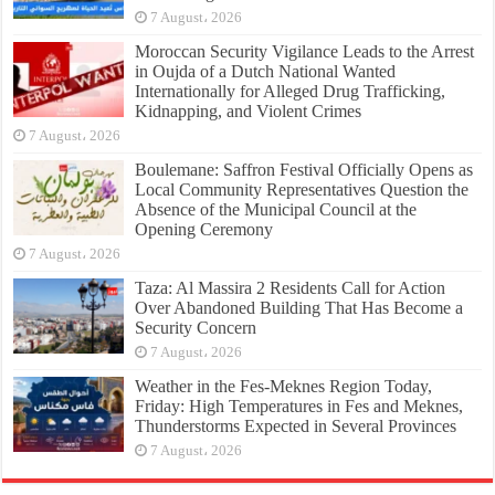
7 August، 2026
Moroccan Security Vigilance Leads to the Arrest
in Oujda of a Dutch National Wanted
Internationally for Alleged Drug Trafficking,
Kidnapping, and Violent Crimes
7 August، 2026
Boulemane: Saffron Festival Officially Opens as
Local Community Representatives Question the
Absence of the Municipal Council at the
Opening Ceremony
7 August، 2026
Taza: Al Massira 2 Residents Call for Action
Over Abandoned Building That Has Become a
Security Concern
7 August، 2026
Weather in the Fes-Meknes Region Today,
Friday: High Temperatures in Fes and Meknes,
Thunderstorms Expected in Several Provinces
7 August، 2026