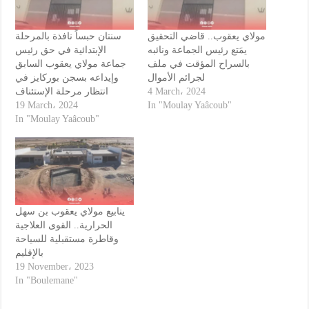
مولاي يعقوب.. قاضي التحقيق
سنتان حبساً نافذة بالمرحلة
يمَتع رئيس الجماعة ونائبه
الإبتدائية في حق رئيس
بالسراح المؤقت في ملف
جماعة مولاي يعقوب السابق
لجرائم الأموال
وإيداعه بسجن بوركايز في
انتظار مرحلة الإستئناف
4 March، 2024
19 March، 2024
In "Moulay Yaâcoub"
In "Moulay Yaâcoub"
ينابيع مولاي يعقوب بن سهل
الحرارية.. القوى العلاجية
وقاطرة مستقبلية للسياحة
بالإقليم
19 November، 2023
In "Boulemane"