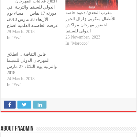
افتتاح فعاليات المهرجان
الدولي للسينما والتربية في
مغرب التحدي/ دعوة خاصة
دورته 17 بفاس مساء يوم
للأطفال منكوبي زلزال الحوز
الأربعاء 28 مارس 2018،
لحضور مهرجان مراكش
عرفت العاصمة العلمية افتتاح
الدولي للسينما
فعاليات المهرجان الدولي
29 March، 2018
25 November، 2023
للسينما والتربية في دورته 17
In "Fez"
In "Morocco"
بالمركب الثقافي الحرية
بفاس. هاته التظاهرة الثقافية
فاس الثقافية .. انطلاق
من تنظيم جمعية فضاء الإبداع
المهرجان الدولي للسينما
للسينما والمسرح بتعاون مع
والتربية يوم الثلاثاء 27 مارس
المعهد الفرنسي وجمعية…
2018
24 March، 2018
In "Fez"
About fnadmin