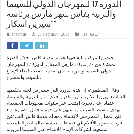
الدورة 17 للمهرجان الدولي للسينما
والتربية بفاس شهر مارس برئاسة
“سيرين اشكار”
fnadmin
27 February، 2018
Fez
,
ثقافة
يحتضن المركب الثقافي الحرية بمدينة فاس، خلال الفترة
الممتدة من 27 إلى 30 مارس المقبل، الدورة 17 للمهرجان
الدولي للسينما والتربية، الذي تنظمه جمعية فضاء الإبداع
للسينما والمسرح.
وقال المنظمون، إن هذه الدورة التي ستترأس لجنة تحكيمها
الفنانة سيرين اشكار، تتميز بتقديم أفلام تهتم بالتربية والسينما،
اعتمادا على تجربة امتدت عبر سنوات بمجهودات الجمعية،
بهدف تنشيط الشباب وتربيتهم على فهم وتحليل الصورة، مع
فتح المجال للمخرجين لاكتشاف معالم مدينة فاس، التي تتيح
فرصة تصوير الأفلام في فضاءات متشبعة بالمناظر الطبيعية،
تشجيعا لشركات الإنتاج للانفتاح على السينما التربوية.