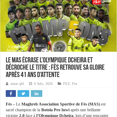
Le MAS écrase l’Olympique Dcheira et
décroche le titre : Fès retrouve sa gloire
après 41 ans d’attente
omar qlil
6 July، 2026
FEZ
,
Fez
Fès –
Le
Maghreb Association Sportive de Fès (MAS)
est
sacré champion de la
Botola Pro Inwi
après une brillante
victoire
2-0
face à
l’Olympique Dcheira
, lors d’une rencontre