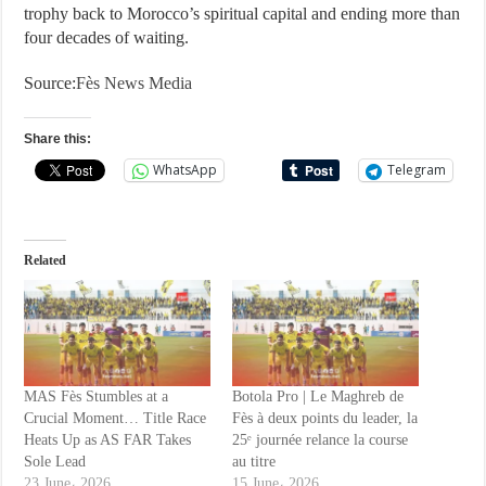
trophy back to Morocco’s spiritual capital and ending more than
four decades of waiting.
Source:
Fès News Media
Share this:
WhatsApp
Telegram
Related
MAS Fès Stumbles at a
Botola Pro | Le Maghreb de
Crucial Moment… Title Race
Fès à deux points du leader, la
Heats Up as AS FAR Takes
25ᵉ journée relance la course
Sole Lead
au titre
23 June، 2026
15 June، 2026