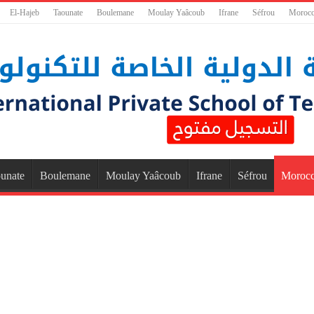
El-Hajeb
Taounate
Boulemane
Moulay Yaâcoub
Ifrane
Séfrou
Moroc
unate
Boulemane
Moulay Yaâcoub
Ifrane
Séfrou
Moroc