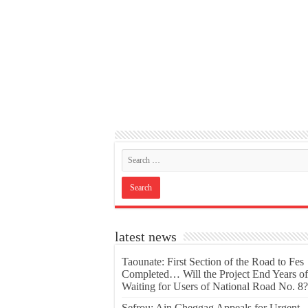
latest news
Taounate: First Section of the Road to Fes
Completed… Will the Project End Years of
Waiting for Users of National Road No. 8?
Sefrou: Ain Cheggag Appeals for Urgent