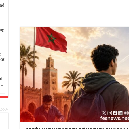
and
ing
r
ons
ed
g,