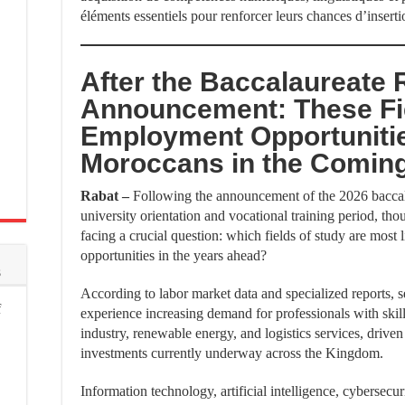
éléments essentiels pour renforcer leurs chances d’inserti
After the Baccalaureate 
Announcement: These Fi
Employment Opportunitie
Moroccans in the Comin
Rabat –
Following the announcement of the 2026 baccalau
university orientation and vocational training period, tho
facing a crucial question: which fields of study are most
opportunities in the years ahead?
s
According to labor market data and specialized reports, 
f
experience increasing demand for professionals with skills
industry, renewable energy, and logistics services, drive
investments currently underway across the Kingdom.
Information technology, artificial intelligence, cybersecu