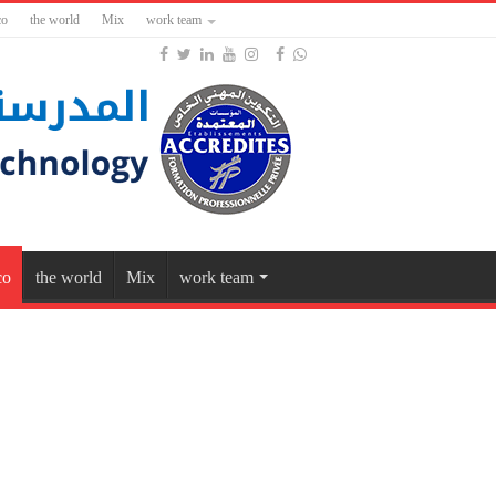
co
the world
Mix
work team
co
the world
Mix
work team