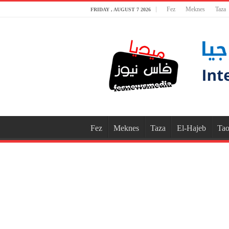
Fez
Meknes
Taza
FRIDAY , AUGUST 7 2026
Fez
Meknes
Taza
El-Hajeb
Tao