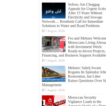
Sefrou: Ain Cheggag
Appeals for Urgent Acti
After 15 Years Without
Electricity and Sewage
Network… Residents Call for Immediate
Solutions to Water and Road Problems
7 August، 2026
Fes and Meknes Welcom
Moroccans Living Abroa
with Investment Week:
Ready-to-Invest Projects,
Financing, and Business Support Available
7 August، 2026
Meknes: Sahrij Swani
Regains Its Splendor Afte
Restoration, but Litter
Raises Questions Over Si
Management
7 August، 2026
Moroccan Security
Vigilance Leads to the
Arrest in Oujda of a Dut