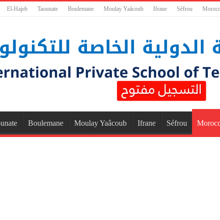
El-Hajeb
Taounate
Boulemane
Moulay Yaâcoub
Ifrane
Séfrou
Moroc
unate
Boulemane
Moulay Yaâcoub
Ifrane
Séfrou
Moroc