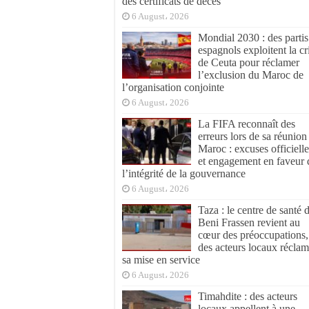
des certificats de décès
6 August، 2026
Mondial 2030 : des partis
espagnols exploitent la cr
de Ceuta pour réclamer
l’exclusion du Maroc de
l’organisation conjointe
6 August، 2026
La FIFA reconnaît des
erreurs lors de sa réunion
Maroc : excuses officielle
et engagement en faveur 
l’intégrité de la gouvernance
6 August، 2026
Taza : le centre de santé 
Beni Frassen revient au
cœur des préoccupations,
des acteurs locaux réclam
sa mise en service
6 August، 2026
Timahdite : des acteurs
locaux appellent à une