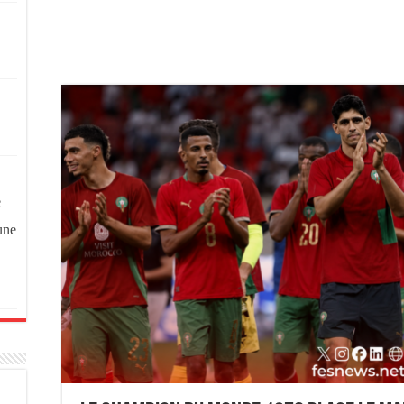
e
une