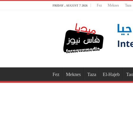
Fez
Meknes
Taza
FRIDAY , AUGUST 7 2026
Fez
Meknes
Taza
El-Hajeb
Tao