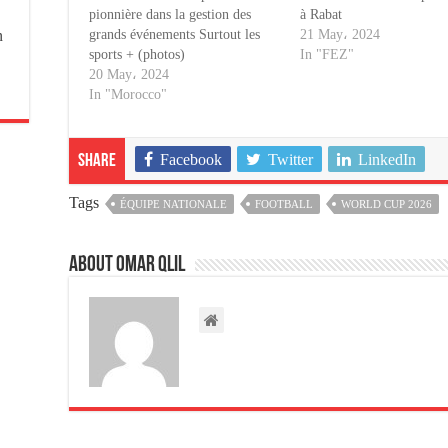
pionnière dans la gestion des
à Rabat
n
grands événements Surtout les
21 May، 2024
sports + (photos)
In "FEZ"
20 May، 2024
In "Morocco"
Facebook
Twitter
LinkedIn
Share
Tags
ÉQUIPE NATIONALE
FOOTBALL
WORLD CUP 2026
About omar qlil