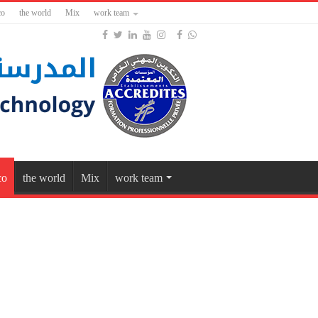
co
the world
Mix
work team
co
the world
Mix
work team