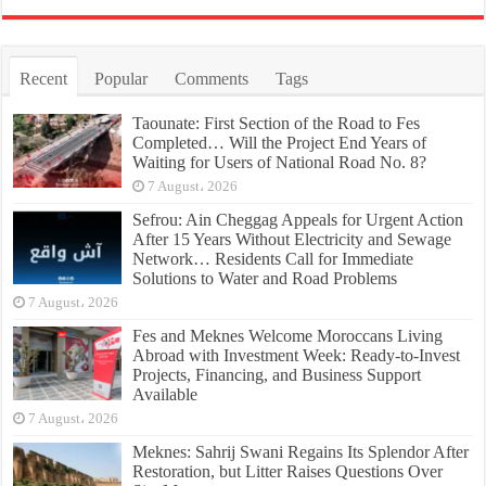
Recent
Popular
Comments
Tags
Taounate: First Section of the Road to Fes
Completed… Will the Project End Years of
Waiting for Users of National Road No. 8?
7 August، 2026
Sefrou: Ain Cheggag Appeals for Urgent Action
After 15 Years Without Electricity and Sewage
Network… Residents Call for Immediate
Solutions to Water and Road Problems
7 August، 2026
Fes and Meknes Welcome Moroccans Living
Abroad with Investment Week: Ready-to-Invest
Projects, Financing, and Business Support
Available
7 August، 2026
Meknes: Sahrij Swani Regains Its Splendor After
Restoration, but Litter Raises Questions Over