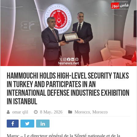
Hammouchi holds high-level security talks
in Turkey and participates in an
international defense industries exhibition
in Istanbul
omar qlil
8 May، 2026
Morocco
,
Morocco
Maroc – Le directeur général de la Sûreté nationale et de la