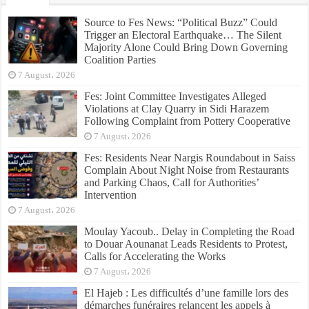
Source to Fes News: “Political Buzz” Could
Trigger an Electoral Earthquake… The Silent
Majority Alone Could Bring Down Governing
Coalition Parties
7 August، 2026
Fes: Joint Committee Investigates Alleged
Violations at Clay Quarry in Sidi Harazem
Following Complaint from Pottery Cooperative
7 August، 2026
Fes: Residents Near Nargis Roundabout in Saiss
Complain About Night Noise from Restaurants
and Parking Chaos, Call for Authorities’
Intervention
7 August، 2026
Moulay Yacoub.. Delay in Completing the Road
to Douar Aounanat Leads Residents to Protest,
Calls for Accelerating the Works
7 August، 2026
El Hajeb : Les difficultés d’une famille lors des
démarches funéraires relancent les appels à