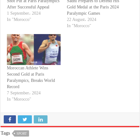
Shot Put at Paris Paralympics
Sadni Prepares to Defend His
After Successful Appeal
Gold Medal at the Paris 2024
1 September، 2024
Paralympic Games
In "Morocco"
22 August، 2024
In "Morocco"
Moroccan Athlete Wins
Second Gold at Paris
Paralympics, Breaks World
Record
7 September، 2024
In "Morocco"
Tags
SPORT