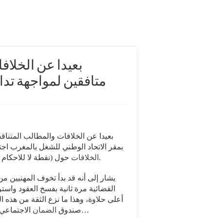
بعيدا عن الخلا
متافقين لمواجهة تداع
بعيدا عن الخلافات والمطالب المتناق
بمقر الاتحاد الوطني للشغل بالمغرب اجتم
حول (نقطة لا للاحكام والقرارات ضذ السائق المهني عند انتهاء العقد النموذجي).
الخلافات
القضائية مرة ثانية بفسخ العقود واس
أعلى حلاوة، وهذا ما نزع الثقة من هذه ا
الاجتماعي وعدم الأمان في استقرار الحياة المهنية كسائق طاكسي…
صندوق
الضمان