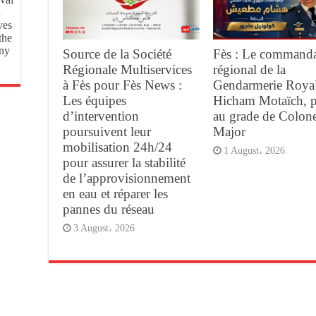
l
ves
the
ony
Source de la Société
Fès : Le command
Régionale Multiservices
régional de la
à Fès pour Fès News :
Gendarmerie Royal
Les équipes
Hicham Motaïch, 
d’intervention
au grade de Colone
poursuivent leur
Major
mobilisation 24h/24
1 August، 2026
pour assurer la stabilité
de l’approvisionnement
en eau et réparer les
pannes du réseau
3 August، 2026