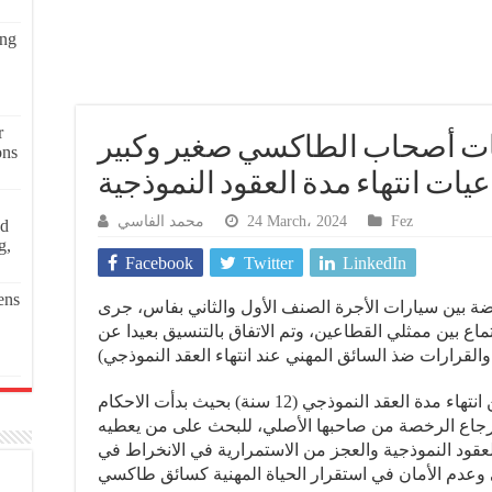
ing
r
فات أصحاب الطاكسي صغير وكبير
ons
يات انتهاء مدة العقود النموذجية
محمد الفاسي
24 March، 2024
Fez
ed
g,
Facebook
Twitter
LinkedIn
ens
ضة بين سيارات الأجرة الصنف الأول والثاني بفاس، جرى
اع بين ممثلي القطاعين، وتم الاتفاق بالتنسيق بعيدا عن
يشار إلى أنه قد بدأ تخوف المهنيين من انتهاء مدة العقد النموذجي (12 سنة) بحيث بدأت الاحكام
ترجاع الرخصة من صاحبها الأصلي، للبحث على من يعطيه
لعقود النموذجية والعجز من الاستمرارية في الانخراط في