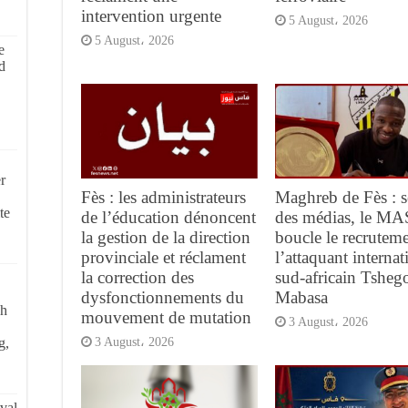
intervention urgente
5 August، 2026
5 August، 2026
e
d
r
Fès : les administrateurs
Maghreb de Fès : s
te
de l’éducation dénoncent
des médias, le MA
la gestion de la direction
boucle le recrutem
provinciale et réclament
l’attaquant internat
la correction des
sud-africain Tsheg
dysfonctionnements du
Mabasa
ch
mouvement de mutation
3 August، 2026
3 August، 2026
g,
val