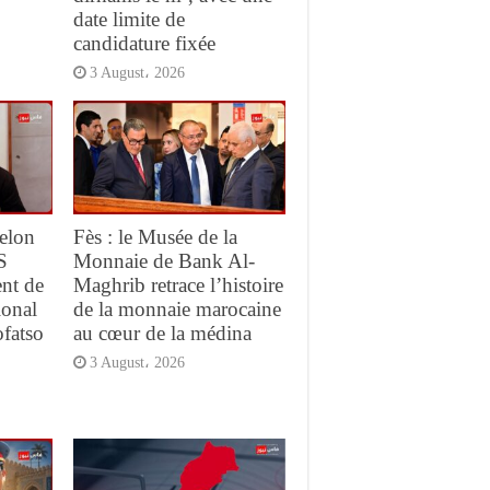
date limite de
candidature fixée
3 August، 2026
elon
Fès : le Musée de la
S
Monnaie de Bank Al-
ent de
Maghrib retrace l’histoire
ional
de la monnaie marocaine
ofatso
au cœur de la médina
3 August، 2026