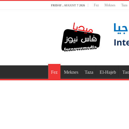
Fez
Meknes
Taza
FRIDAY , AUGUST 7 2026
Fez
Meknes
Taza
El-Hajeb
Tao