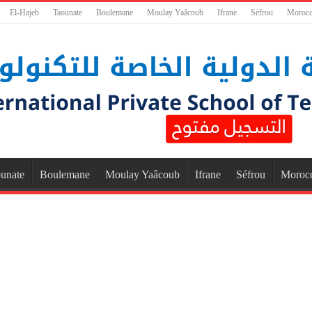
El-Hajeb
Taounate
Boulemane
Moulay Yaâcoub
Ifrane
Séfrou
Moroc
unate
Boulemane
Moulay Yaâcoub
Ifrane
Séfrou
Moroc