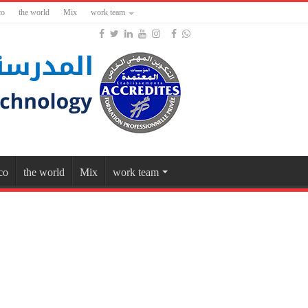
co
the world
Mix
work team
co
the world
Mix
work team