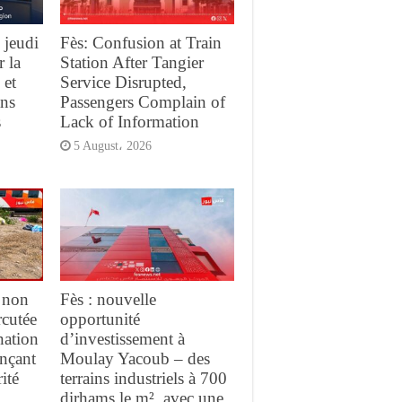
 jeudi
Fès: Confusion at Train
r la
Station After Tangier
 et
Service Disrupted,
ans
Passengers Complain of
s
Lack of Information
5 August، 2026
 non
Fès : nouvelle
rcutée
opportunité
nation
d’investissement à
ançant
Moulay Yacoub – des
ité
terrains industriels à 700
dirhams le m², avec une