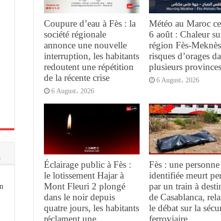
Coupure d’eau à Fès : la
Météo au Maroc ce
société régionale
6 août : Chaleur su
annonce une nouvelle
région Fès-Meknès
interruption, les habitants
risques d’orages d
redoutent une répétition
plusieurs province
de la récente crise
6 August، 2026
6 August، 2026
s
Éclairage public à Fès :
Fès : une personne
le lotissement Hajar à
identifiée meurt pe
Mont Fleuri 2 plongé
par un train à desti
on
dans le noir depuis
de Casablanca, rel
quatre jours, les habitants
le débat sur la sécur
réclament une
ferroviaire