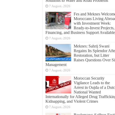
Solutions to Water and Road Problems
7 August، 2026
Fes and Meknes Welcom
Moroccans Living Abroa
with Investment Week:
Ready-to-Invest Projects,
Financing, and Business Support Available
7 August، 2026
Meknes: Sahrij Swani
Regains Its Splendor Afte
Restoration, but Litter
Raises Questions Over Si
Management
7 August، 2026
Moroccan Security
Vigilance Leads to the
Arrest in Oujda of a Dut
National Wanted
Internationally for Alleged Drug Traffickin
Kidnapping, and Violent Crimes
7 August، 2026
Boulemane: Saffron Festi