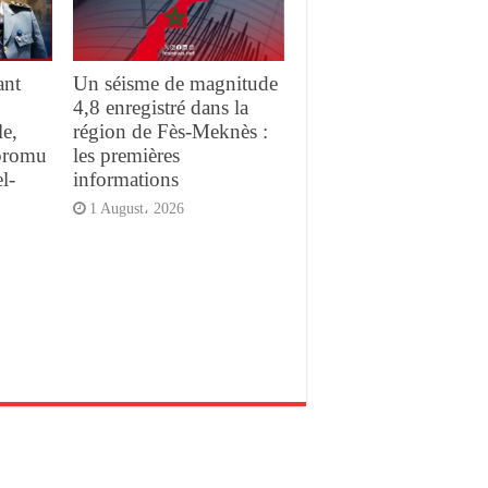
ant
Un séisme de magnitude
4,8 enregistré dans la
e,
région de Fès-Meknès :
promu
les premières
l-
informations
1 August، 2026