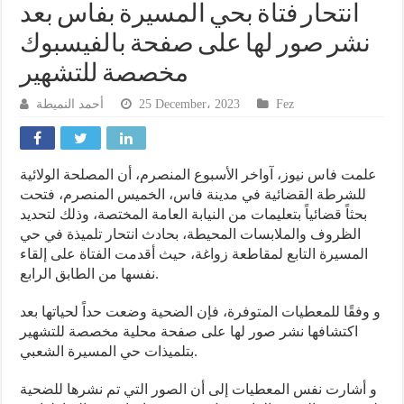
انتحار فتاة بحي المسيرة بفاس بعد
نشر صور لها على صفحة بالفيسبوك
مخصصة للتشهير
أحمد النميطة
25 December، 2023
Fez
علمت فاس نيوز، آواخر الأسبوع المنصرم، أن المصلحة الولائية
للشرطة القضائية في مدينة فاس، الخميس المنصرم، فتحت
بحثاً قضائياً بتعليمات من النيابة العامة المختصة، وذلك لتحديد
الظروف والملابسات المحيطة، بحادث انتحار تلميذة في حي
المسيرة التابع لمقاطعة زواغة، حيث أقدمت الفتاة على إلقاء
نفسها من الطابق الرابع.
و وفقًا للمعطيات المتوفرة، فإن الضحية وضعت حداً لحياتها بعد
اكتشافها نشر صور لها على صفحة محلية مخصصة للتشهير
بتلميذات حي المسيرة الشعبي.
و أشارت نفس المعطيات إلى أن الصور التي تم نشرها للضحية