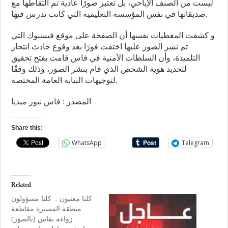
ليست من الصنف الإباحي، بل تعتبر صورًا عادية تم التقاطها مع
صديقاتها في نفس المؤسسة التعليمية التي كانت تدرس فيها.
و كشفت المعطيات نفسها أن الصفحة على موقع فيسبوك التي
تم نشر الصور عليها اختفت فورًا بعد وقوع حادث انتحار
التلميذة، وأن السلطات الأمنية في فاس قامت بفتح تحقيق
لتحديد هوية الشخص الذي قام بنشر الصور، وذلك وفقًا
لتوجيهات النيابة العامة المختصة.
المصدر :
فاس نيوز ميديا
Share this:
WhatsApp
Telegram
Related
كلنا معنيون .. كلنا مسؤولون
منطقة المسيرة مقاطعة
زواغة بفاس (بالصور)