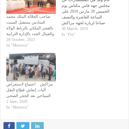
مجلس جهة فاس مكناس يوم
الخميس 28 مارس 2019 على
صاحب الجلالة الملك محمد
الساعة العاشرة والنصف
السادس يستقبل السبت
صباحا لزيارة لجهة مراكش
بالقصر الملكي بالرباط الولاة
آسفي. حيث وجد في استقباله
30 March، 2019
والعمال الجدد بالإدارة الترابية
نائبة رئيس الجهة وبعض
In "Fez"
28 October، 2023
عضوات المجلس وأطر الجهة.
In "Morocco"
وقد تميز هذا اللقاء بتقديم
برنامج تنمية جهة مراكش-
أسفي
مراكش .. اجتماع لاستعراض
آليات إنعاش قطاع النقل
السياحي بعد الحجر الصحي
2 June، 2020
In "Morocco"