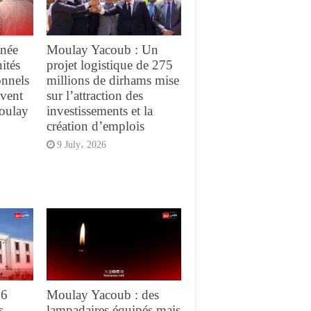
nnée
Moulay Yacoub : Un
ités
projet logistique de 275
onnels
millions de dirhams mise
ivent
sur l’attraction des
Moulay
investissements et la
création d’emplois
9 July، 2026
26
Moulay Yacoub : des
s
lampadaires équipés mais