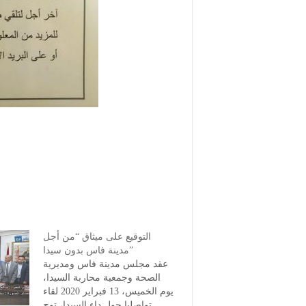
التوقيع على ميثاق “من أجل
مدينة فاس بدون سيدا”
عقد مجلس مدينة فاس ومديرية
الصحة وجمعية محاربة السيدا،
يوم الخميس، 13 فبراير 2020 لقاء
تواصليا حول داء السيدا، توج