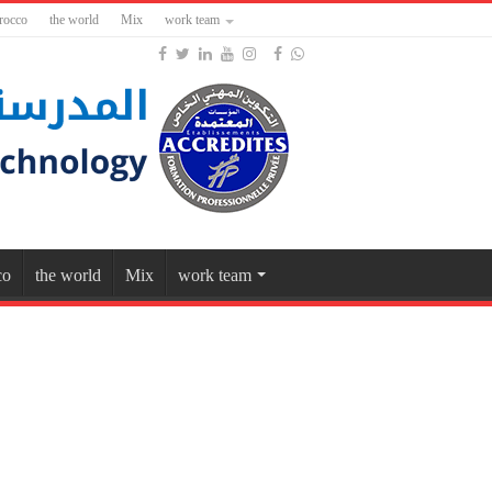
rocco
the world
Mix
work team
co
the world
Mix
work team