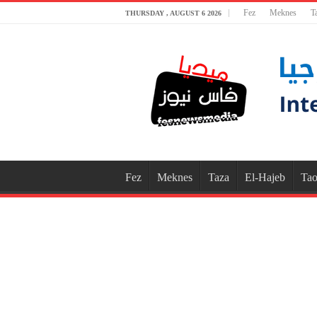
Fez
Meknes
T
THURSDAY , AUGUST 6 2026
Fez
Meknes
Taza
El-Hajeb
Tao