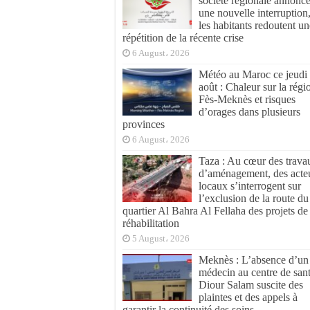
société régionale annonc
une nouvelle interruption
les habitants redoutent un
répétition de la récente crise
6 August، 2026
Météo au Maroc ce jeudi
août : Chaleur sur la régi
Fès-Meknès et risques
d’orages dans plusieurs
provinces
6 August، 2026
Taza : Au cœur des trava
d’aménagement, des acte
locaux s’interrogent sur
l’exclusion de la route du
quartier Al Bahra Al Fellaha des projets de
réhabilitation
5 August، 2026
Meknès : L’absence d’un
médecin au centre de san
Diour Salam suscite des
plaintes et des appels à
garantir la continuité des soins