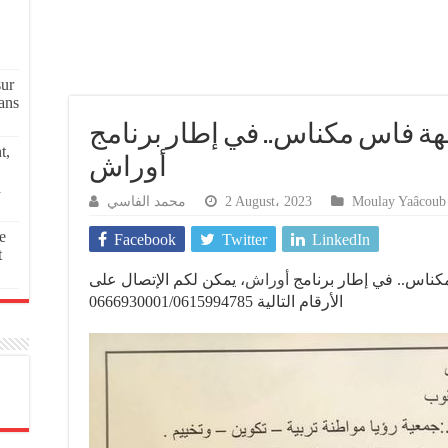
sur
ans
 فاس مكناس.. في إطار برنامج
t,
أوراش
a
محمد الفاسي
2 August، 2023
Moulay Yaâcoub
e
Facebook
Twitter
LinkedIn
t
ناس.. في إطار برنامج
أوراش
، يمكن لكم الإتصال على
الأرقام التالية 0666930001/0615994785