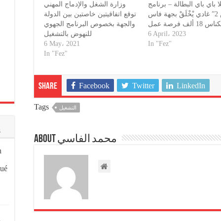
ا باي باي البطالة – برنامج
وزارة الشغل والإدماج المهني
“أوراش 2” غادي يْخْلَقْ بجهة فاس
توقع اتفاقيتين خاصتين بين الدولة
س 18 ألف فرصة عمل
والجهة بخصوص البرنامج الجهوي
للنهوض بالتشغيل
6 April، 2023
6 May، 2021
In "Fez"
In "Fez"
Facebook
Twitter
LinkedIn
Share
Tags
التشغيل
s
About محمد الفاسي
n
qué