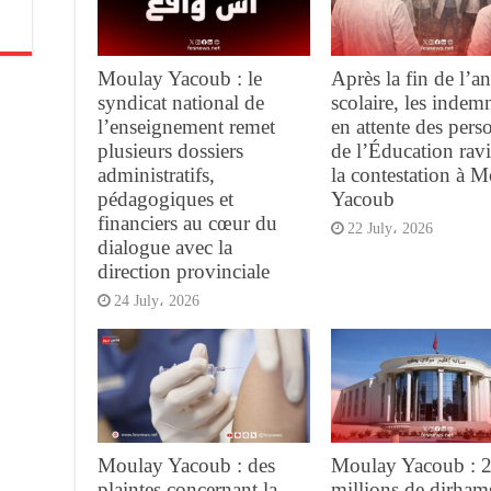
Moulay Yacoub : le
Après la fin de l’a
syndicat national de
scolaire, les indemn
l’enseignement remet
en attente des pers
plusieurs dossiers
de l’Éducation rav
administratifs,
la contestation à 
pédagogiques et
Yacoub
financiers au cœur du
22 July، 2026
dialogue avec la
direction provinciale
24 July، 2026
Moulay Yacoub : des
Moulay Yacoub : 
plaintes concernant la
millions de dirham