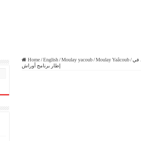
Home
/
English
/
Moulay yacoub
/
Moulay Yaâcoub
/
 في
إطار برنامج أوراش