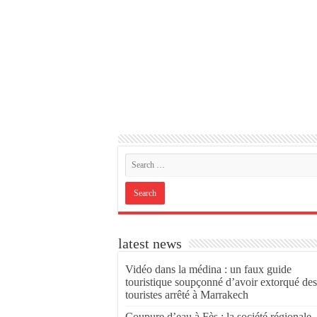
latest news
Vidéo dans la médina : un faux guide
touristique soupçonné d’avoir extorqué des
touristes arrêté à Marrakech
Coupure d’eau à Fès : la société régionale