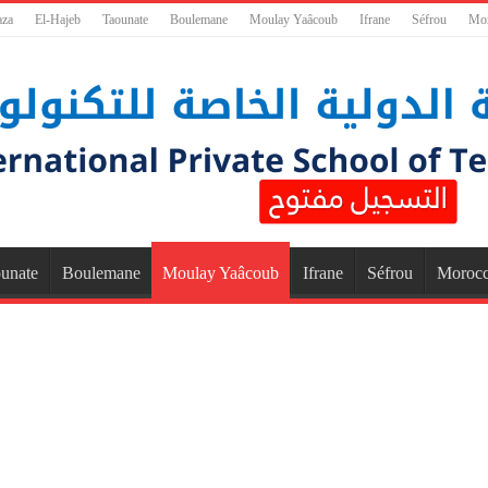
aza
El-Hajeb
Taounate
Boulemane
Moulay Yaâcoub
Ifrane
Séfrou
Mo
unate
Boulemane
Moulay Yaâcoub
Ifrane
Séfrou
Moroc