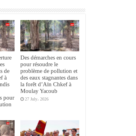
rture
Des démarches en cours
es
pour résoudre le
s de
problème de pollution et
f à
des eaux stagnantes dans
ndis
la forêt d’Aïn Chkef à
Moulay Yacoub
ts pour
27 July، 2026
lution