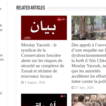
e
,
Related Articles
e
 6
on
Moulay Yacoub : le
Des appels à l’ouve
syndicat de la
d’une enquête sur l
Conservation foncière
dysfonctionnement
ux
urs
alerte sur les risques de
la forêt d’Aïn Chke
sécurité au complexe de
Moulay Yacoub, ta
Zouaâ et réclame de
que les autorités
nouveaux locaux
accélèrent les effor
lutter contre la pol
1 August، 2026
27 July، 2026
té