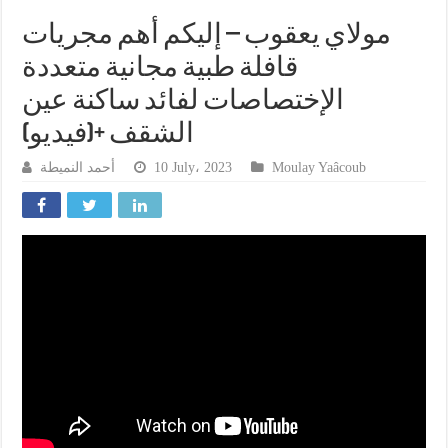
مولاي يعقوب – إليكم أهم مجريات
قافلة طبية مجانية متعددة
الإختصاصات لفائد ساكنة عين
الشقف +(فيديو)
أحمد النميطة
10 July، 2023
Moulay Yaâcoub