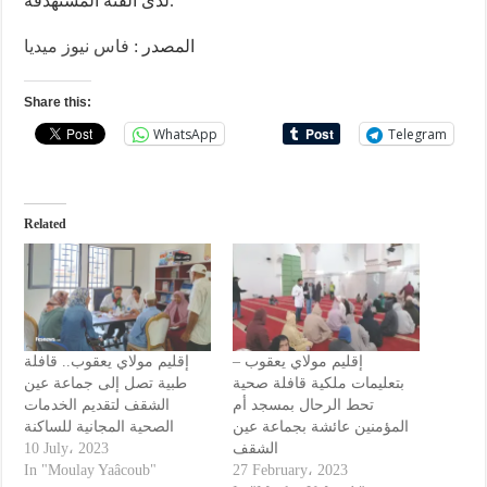
لدى الفئة المستهدفة.
المصدر :
فاس نيوز ميديا
Share this:
WhatsApp
Telegram
Related
إقليم مولاي يعقوب –
إقليم مولاي يعقوب.. قافلة
بتعليمات ملكية قافلة صحية
طبية تصل إلى جماعة عين
تحط الرحال بمسجد أم
الشقف لتقديم الخدمات
المؤمنين عائشة بجماعة عين
الصحية المجانية للساكنة
10 July، 2023
الشقف
In "Moulay Yaâcoub"
27 February، 2023