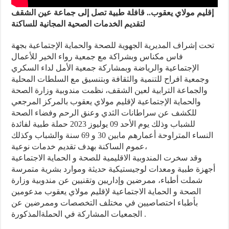
إقليم مولاي يعقوب.. قافلة طبية تصل إلى جماعة عين الشقف
لتقديم الخدمات الصحية المجانية للساكنة
تحت إشراف المديرية الجهوية للصحة والحماية الإجتماعية بجهة
فاس مكناس وبشراكة مع جمعية رواء الخير للأعمال
الإجتماعية والرياضة وبمشاركة جمعية الأمل لداء السكري
وجمعية افراح للتنمية والثقافة وبتنسيق مع السلطات المحلية
والجماعة الترابية لعين الشقف، نظمت مندوبية وزارة الصحة
والحماية الإجتماعية لإقليم مولاي يعقوب بالمركز المرجعي
للكشف عن سراطانات الثدي وعنق الرحم وفضاء الصحة
للشباب وذلك يوم الأحد 09 يوليوز 2023 حملة طبية لفائدة
النساء المتراوحة أعمارهم مابين 30 و 69 سنة والشباب وكذلك
عموم الساكنة بهدف تقديم خدمات نوعية،
وقد سخرت المندوبية الاقليمية للصحة و الحماية الاجتماعية
أجهزة طبية ومعدات لوجيستيكية حديثة وموارد بشرية متمرسة
شملت أطباء، ممرضين وإداريين وتقنيين عن مندوبية وزارة
الصحة و الحماية الاجتماعية لإقليم مولاي يعقوب مدعومين
بأطباء اختصاصيين في مختلف التخصصات وممرضين عن
الجمعيات المشاركة في الحملةالمذكورة .