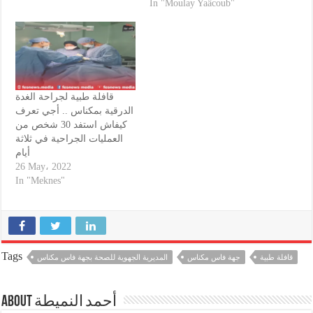
In "Moulay Yaâcoub"
قافلة طبية لجراحة الغدة
الدرقية بمكناس .. أجي تعرف
كيفاش استفد 30 شخص من
العمليات الجراحية في ثلاثة
أيام
26 May، 2022
In "Meknes"
Tags
قافلة طبية
جهة فاس مكناس
المديرية الجهوية للصحة بجهة فاس مكناس
About أحمد النميطة