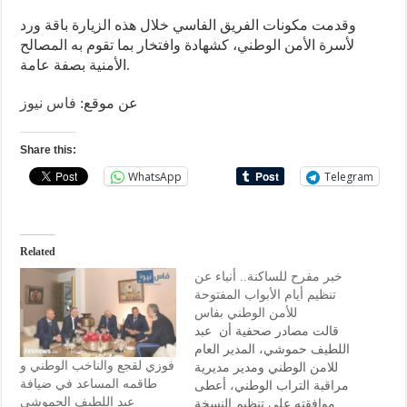
وقدمت مكونات الفريق الفاسي خلال هذه الزيارة باقة ورد
لأسرة الأمن الوطني، كشهادة وافتخار بما تقوم به المصالح
الأمنية بصفة عامة.
عن موقع:
فاس نيوز
Share this:
WhatsApp
Telegram
Related
خبر مفرح للساكنة.. أنباء عن
تنظيم أيام الأبواب المفتوحة
للأمن الوطني بفاس
قالت مصادر صحفية أن عبد
اللطيف حموشي، المدير العام
فوزي لقجع والناخب الوطني و
للامن الوطني ومدير مديرية
طاقمه المساعد في ضيافة
مراقبة التراب الوطني، أعطى
عبد اللطيف الحموشي
موافقته على تنظيم النسخة