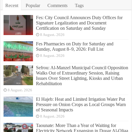
Recent
Popular
Comments
Tags
Fes: City Council Announces Duty Offices for
Signature Legalization and Document
Certification on Saturday and Sunday
8 August، 2026
Fes Pharmacies on Duty for Saturday and
Sunday, August 8–9, 2026: Full List
8 August، 2026
Sefrou: Al-Manzel Municipal Council Opposition
Walks Out of Extraordinary Session, Raising
Issues Over Street Lighting, Kiosks and Urban
Rehabilitation
8 August، 2026
El Hajeb: Heat and Limited Irrigation Water Put
Pressure on Onion Crops as Local Groups Warn
of Seasonal Impacts
8 August، 2026
Taounate: More Than a Year of Waiting for
Electricity Network Expansion in Douar Al-Qliaa