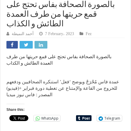
بالصورة الصحافة بفاس تحتج على
قمع حريتها من طرف العمدة
الطائش و الكذاب
أحمد النميطة
7 February، 2023
Fez
بالصورة الصحافة بفاس تحتج على قمع حريتها من طرف
العمدة الطائش و الكذاب
عمدة فاس مُحْرَجْ ويوضح ‘فعل’ استنكره الصحافيين ودفعهم
للخروج من القاعة والإمتناع عن تغطية دورة فبراير +(فيديو)
المصدر :
فاس نيوز ميديا
Share this:
WhatsApp
Telegram