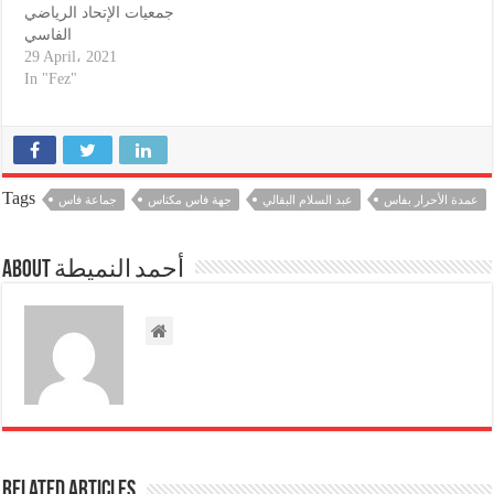
جمعيات الإتحاد الرياضي
الفاسي
29 April، 2021
In "Fez"
Tags
عمدة الأحرار بفاس
عبد السلام البقالي
جهة فاس مكناس
جماعة فاس
About أحمد النميطة
Related Articles