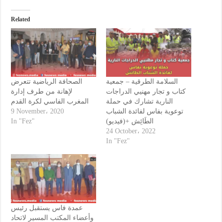
Related
السلامة الطرقية – جمعية
الصحافة الرياضية تتعرض
كتاب و تجار مهنيي الدراجات
لإهانة من طرف إدارة
النارية تشارك في حملة
المغرب الفاسي لكرة القدم
9 November، 2020
توعوية بفاس لفائدة الشباب
In "Fez"
الطَائِش +(فيديو)
24 October، 2022
In "Fez"
عمدة فاس يستقبل رئيس
وأعضاء المكتب المسير لاتحاد