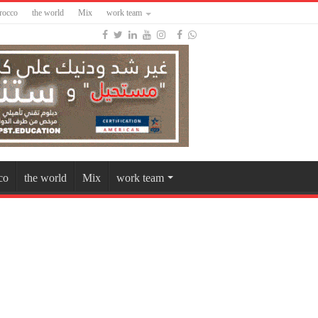
rocco
the world
Mix
work team
co
the world
Mix
work team