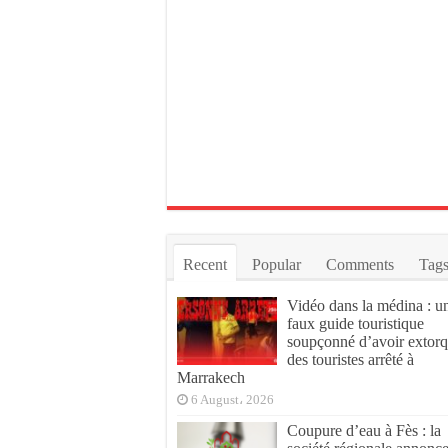
Recent
Popular
Comments
Tag
Vidéo dans la médina : u
faux guide touristique
soupçonné d’avoir extor
des touristes arrêté à
Marrakech
6 August، 2026
Coupure d’eau à Fès : la