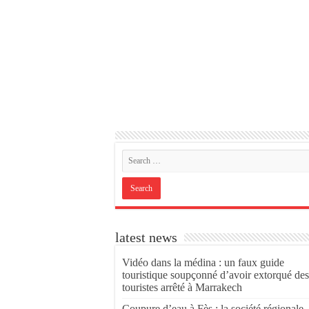
latest news
Vidéo dans la médina : un faux guide
touristique soupçonné d’avoir extorqué des
touristes arrêté à Marrakech
Coupure d’eau à Fès : la société régionale