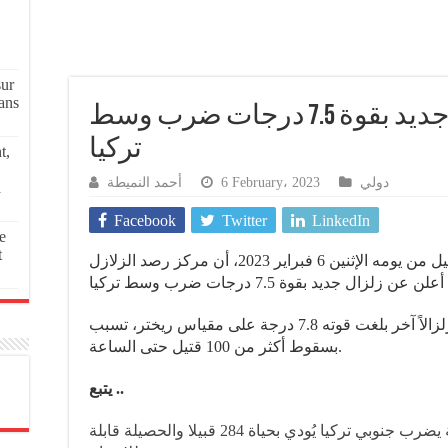
sur
ans
لطفك يا الله .. زلزال جديد بقوة 7.5 درجات ضرب وسط
تركيا
t,
أحمد النميطة
6 February، 2023
دولي
a
Facebook
Twitter
LinkedIn
e
t
علمت جريدة فاس نيوز ميديا، قبل قليل من يومه الإثنين 6 فبراير 2023، أن مركز رصد الزلازل
وشهدت الأراضي التركية صباح اليوم زلزالاً آخر بلغت قوته 7.8 درجة على مقياس ريختر، تسبب
بسقوط أكثر من 100 قتيل حتى الساعة.
يتبع ..
وردنا قبل قليل .. زلزال بقوة 7.4 درجة يضرب جنوبي تركيا يُودي بحياة 284 قبيلا والحصيلة قابلة