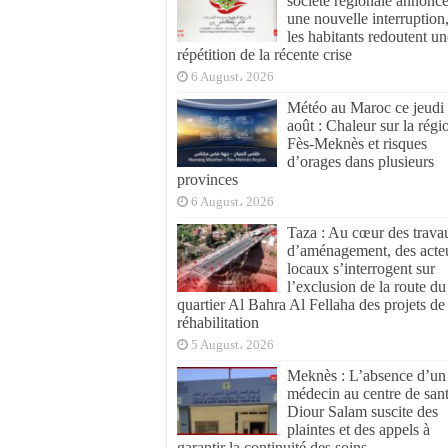
société régionale annonc
une nouvelle interruption
les habitants redoutent un
répétition de la récente crise
6 August، 2026
Météo au Maroc ce jeudi
août : Chaleur sur la régi
Fès-Meknès et risques
d’orages dans plusieurs
provinces
6 August، 2026
Taza : Au cœur des trava
d’aménagement, des acte
locaux s’interrogent sur
l’exclusion de la route du
quartier Al Bahra Al Fellaha des projets de
réhabilitation
5 August، 2026
Meknès : L’absence d’un
médecin au centre de san
Diour Salam suscite des
plaintes et des appels à
garantir la continuité des soins