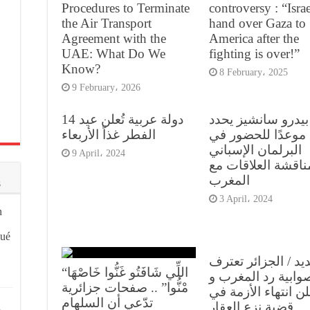
Procedures to Terminate
controversy : “Israe
the Air Transport
hand over Gaza to
Agreement with the
America after the
UAE: What Do We
fighting is over!”
Know?
8 February، 2025
9 February، 2026
بيدرو سانشيز يحدد
14 دولة عربية تُعلن عيد
موعدًا للحضور في
الفطر غذاً الأربعاء
البرلمان الإسباني
9 April، 2024
ناقشة العلاقات مع
المغرب
s
3 April، 2024
n
qué
ديد / الجزائر تعترف
“اللِّي شَافَتُو غَنُّوا خَاصْهَا
وابية رد المغرب و
مْنُّوا” .. صفحات جزائرية
علن انتهاء الأزمة في
تدّعي أن السلهام
قضية نزع العقار