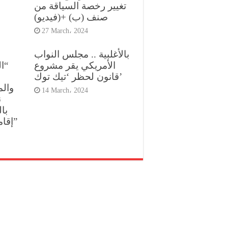
تغيير رخصة السياقة من
صنف (ب) +(فيديو)
27 March، 2024
بالأغلبية .. مجلس النواب
الأمريكي يقر مشروع
ال
قانون لحظر ‘تيك توك’
والم
14 March، 2024
ن
با
إقامة السفير الجزائري”