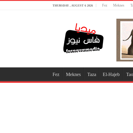
Fez
Meknes
T
THURSDAY , AUGUST 6 2026
Fez
Meknes
Taza
El-Hajeb
Tao