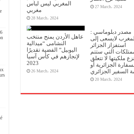
e
المغربي ليس لباس
,
27 March، 2024
مغربي
e
28 March، 2024
مصدر دبلوماسي :
 6
عاهل الأردن يمنح منتخب
on
“مغرب لايسعى إلى
النشامى “ميدالية
استفزاز الجزائر
اليوبيل” الفضية تقديرًا
متلكات التي ستتم
لإنجازهم في كأس آسيا
زع ملكيتها لا تتعلق
2023
لسفارة الجزائرية أو
ux
26 March، 2024
urs
20 March، 2024
té