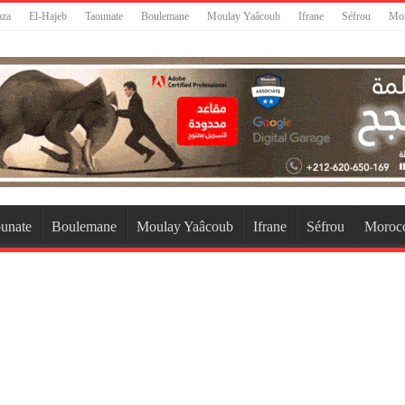
aza
El-Hajeb
Taounate
Boulemane
Moulay Yaâcoub
Ifrane
Séfrou
Mo
unate
Boulemane
Moulay Yaâcoub
Ifrane
Séfrou
Moroc