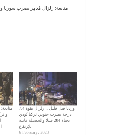
متابعة: زلزال مُدمِر يضرب سوريا و 
وردنا قبل قليل .. زلزال بقوة 7.4
متابعة:
درجة يضرب جنوبي تركيا يُودي
و ترك
بحياة 284 قبيلا والحصيلة قابلة
ا
للإرتفاع
ا)
6 February، 2023