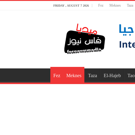
Fez
Meknes
Taza
FRIDAY , AUGUST 7 2026
Fez
Meknes
Taza
El-Hajeb
Tao