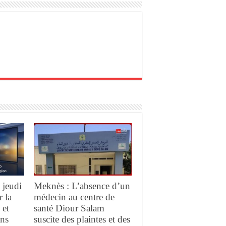
 jeudi
Meknès : L’absence d’un
r la
médecin au centre de
 et
santé Diour Salam
ans
suscite des plaintes et des