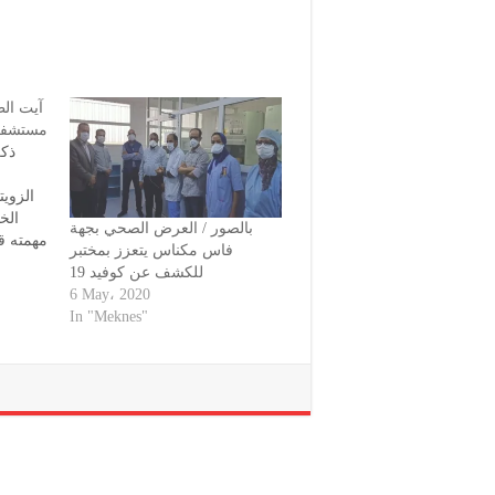
آيت ال
مستشفى
ذكر
الزوي
الخ
بالصور / العرض الصحي بجهة
مهمته قص
فاس مكناس يتعزز بمختبر
بعد
للكشف عن كوفيد 19
الوطن
6 May، 2020
In "Meknes"
رأس ه.
وحسب 
مدير المستشفى في فبراير…