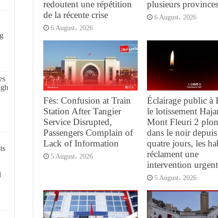
redoutent une répétition
plusieurs province
de la récente crise
6 August، 2026
6 August، 2026
g
es
igh
Fès: Confusion at Train
Éclairage public à 
Station After Tangier
le lotissement Haja
Service Disrupted,
Mont Fleuri 2 plo
Passengers Complain of
dans le noir depuis
Lack of Information
quatre jours, les ha
ts
réclament une
5 August، 2026
intervention urgen
d
5 August، 2026