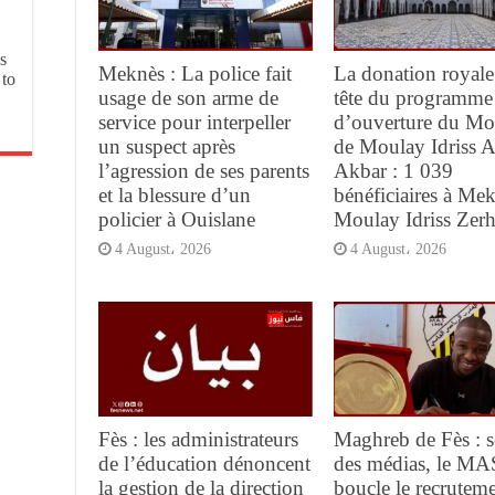
s
Meknès : La police fait
La donation royale
 to
usage de son arme de
tête du programme
service pour interpeller
d’ouverture du M
un suspect après
de Moulay Idriss A
l’agression de ses parents
Akbar : 1 039
et la blessure d’un
bénéficiaires à Mek
policier à Ouislane
Moulay Idriss Zer
4 August، 2026
4 August، 2026
Fès : les administrateurs
Maghreb de Fès : s
de l’éducation dénoncent
des médias, le MA
la gestion de la direction
boucle le recrutem