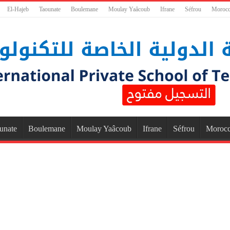
El-Hajeb
Taounate
Boulemane
Moulay Yaâcoub
Ifrane
Séfrou
Moroc
unate
Boulemane
Moulay Yaâcoub
Ifrane
Séfrou
Moroc