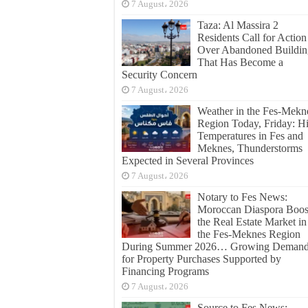
7 August، 2026
Taza: Al Massira 2
Residents Call for Action
Over Abandoned Buildin
That Has Become a
Security Concern
7 August، 2026
Weather in the Fes-Mekn
Region Today, Friday: H
Temperatures in Fes and
Meknes, Thunderstorms
Expected in Several Provinces
7 August، 2026
Notary to Fes News:
Moroccan Diaspora Boos
the Real Estate Market in
the Fes-Meknes Region
During Summer 2026… Growing Deman
for Property Purchases Supported by
Financing Programs
7 August، 2026
Source to Fes News: