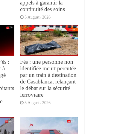
s
appels à garantir la
continuité des soins
5 August، 2026
Fès :
Fès : une personne non
r à
identifiée meurt percutée
ngé
par un train à destination
de Casablanca, relançant
bitants
le débat sur la sécurité
ferroviaire
te
5 August، 2026