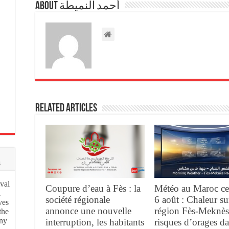
About أحمد النميطة
Related Articles
s
val
Coupure d’eau à Fès : la
Météo au Maroc ce
l
société régionale
6 août : Chaleur su
ves
annonce une nouvelle
région Fès-Meknès
the
ony
interruption, les habitants
risques d’orages d