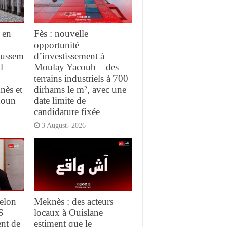
 en
Fès : nouvelle
opportunité
oussem
d’investissement à
l
Moulay Yacoub – des
terrains industriels à 700
nès et
dirhams le m², avec une
houn
date limite de
candidature fixée
3 August، 2026
elon
Meknès : des acteurs
S
locaux à Ouislane
ent de
estiment que le