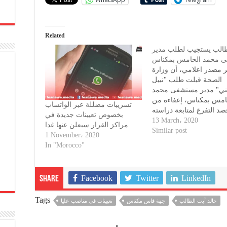
Related
طالب يستجيب لطلب مدير
 محمد الخامس بمكناس
 مصدر اعلامي، أن وزارة
الصحة قبلت طلب "نبيل
تني" مدير مستشفى محمد
امس بمكناس، إعفاءه من
تسريبات مضللة عبر الواتساب
د التفرغ لمتابعة دراسته
بخصوص تعيينات جديدة في
 نجاحه في ولوج المدرسة
13 March، 2020
مراكز القرار سيعلن عنها غدا
ية للصحة العمومية، بعدما
Similar post
1 November، 2020
قضى أزيد من 3 سنوات على
In "Morocco"
ذه المؤسسة الاستشفائية
ذات المصدر، فقد تقدّم
Facebook
Twitter
LinkedIn
Share
Tags
خالد آيت الطالب
جهة فاس مكناس
تعيينات في مناصب عليا