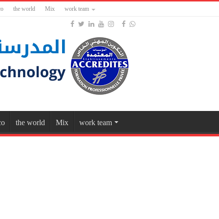
co
the world
Mix
work team
co
the world
Mix
work team