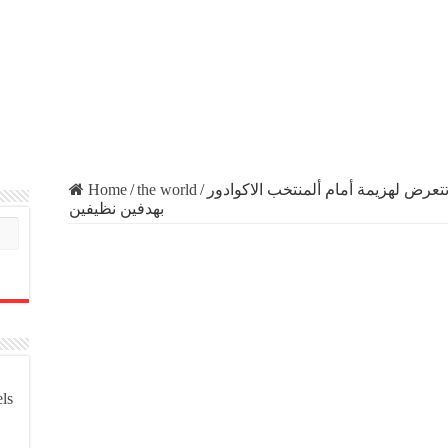
Home
/
the world
/
ر البلاد المستضيف لمونديال 2022 تتعرض لهزيمة أمام ألمنتخب الاكوادور
بهدفين نظيفين
els