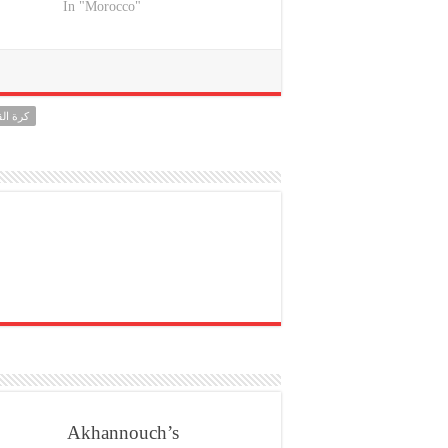
In "Morocco"
كرة ال
Akhannouch’s