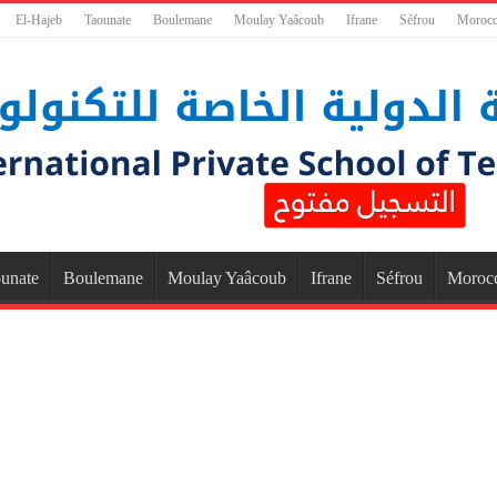
El-Hajeb
Taounate
Boulemane
Moulay Yaâcoub
Ifrane
Séfrou
Moroc
unate
Boulemane
Moulay Yaâcoub
Ifrane
Séfrou
Moroc