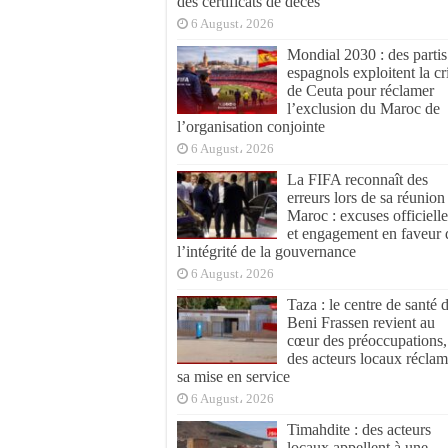
des certificats de décès
6 August، 2026
Mondial 2030 : des partis
espagnols exploitent la cr
de Ceuta pour réclamer
l’exclusion du Maroc de
l’organisation conjointe
6 August، 2026
La FIFA reconnaît des
erreurs lors de sa réunion
Maroc : excuses officielle
et engagement en faveur 
l’intégrité de la gouvernance
6 August، 2026
Taza : le centre de santé 
Beni Frassen revient au
cœur des préoccupations,
des acteurs locaux réclam
sa mise en service
6 August، 2026
Timahdite : des acteurs
locaux appellent à une