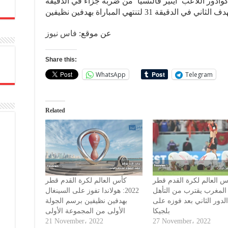
ادور اللاعب ‘اينير فالنسيا’ من ضربة جزاء في الدقيقة
عن موقع:
فاس نيوز
Share this:
WhatsApp
Telegram
Related
س العالم لكرة القدم قطر
كأس العالم لكرة القدم قطر
2022: لمغرب يقترب من التأهل
2022: هولاندا تفوز على السينغال
لدور الثاني بعد فوزه على
بهدفين نظيفين برسم الجولة
بلجيكا
الأولى من المجموعة الأولى
21 November، 2022
27 November، 2022