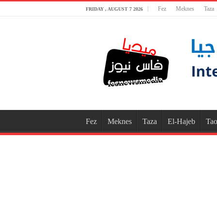
Fez
Meknes
Taza
FRIDAY , AUGUST 7 2026
Fez
Meknes
Taza
El-Hajeb
Tao