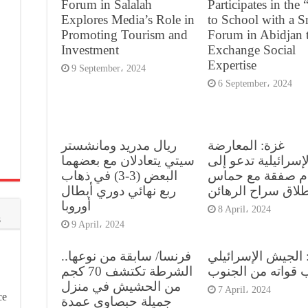
Forum in Salalah
Participates in the
Explores Media’s Role in
to School with a S
Promoting Tourism and
Forum in Abidjan 
Investment
Exchange Social
Expertise
9 September، 2024
6 September، 2024
غزة: المعارضة
ريال مدريد ومانشستر
لإسرائيلية تدعو إلى
سيتي يتعادلان مع بعضهما
ام صفقة مع حماس
البعض (3-3) في ذهاب
طلاق سراح الرهائن
ربع نهائي دوري أبطال
أوروبا
8 April، 2024
s
9 April، 2024
 الجيش الإسرائيلي
فرنسا/ سابقة من نوعها..
قواته من الجنوب
الشرطة تكتشف 70 كجم
من الحشيش في منزل
7 April، 2024
ce
جميلة حبصاوي عمدة