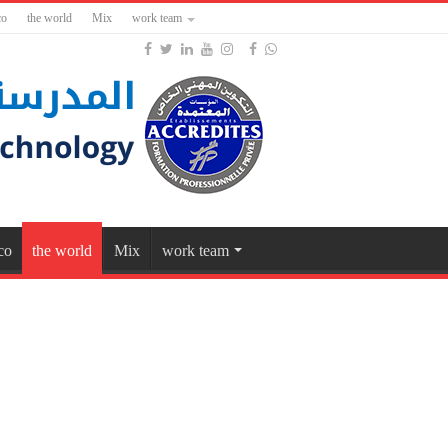
co
the world
Mix
work team
co
the world
Mix
work team