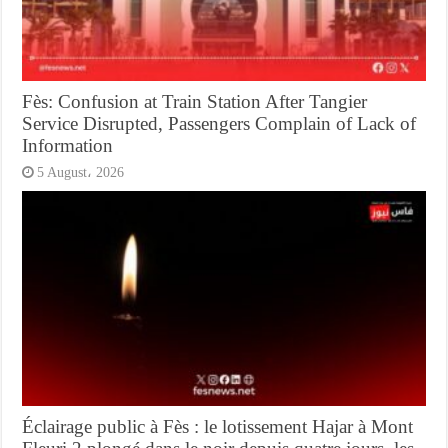
Fès: Confusion at Train Station After Tangier
Service Disrupted, Passengers Complain of Lack of
Information
5 August، 2026
Éclairage public à Fès : le lotissement Hajar à Mont