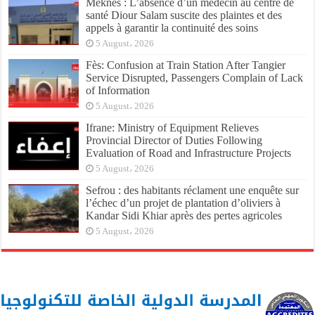
Meknès : L’absence d’un médecin au centre de
santé Diour Salam suscite des plaintes et des
appels à garantir la continuité des soins
5 August، 2026
Fès: Confusion at Train Station After Tangier
Service Disrupted, Passengers Complain of Lack
of Information
5 August، 2026
Ifrane: Ministry of Equipment Relieves
Provincial Director of Duties Following
Evaluation of Road and Infrastructure Projects
5 August، 2026
Sefrou : des habitants réclament une enquête sur
l’échec d’un projet de plantation d’oliviers à
Kandar Sidi Khiar après des pertes agricoles
5 August، 2026