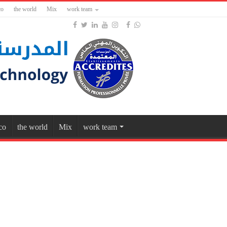
co
the world
Mix
work team
co
the world
Mix
work team