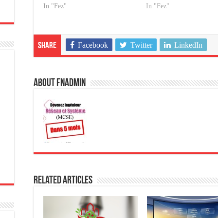
In "Fez"
In "Fez"
Facebook
Twitter
LinkedIn
Share
About fnadmin
Related Articles