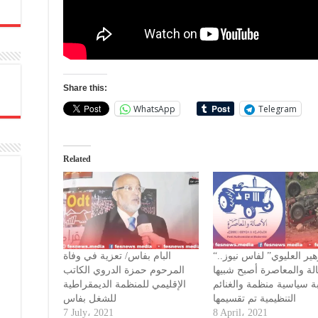
Share this:
WhatsApp
Telegram
Related
“زهير العليوي” لفاس نيوز..
البام بفاس/ تعزية في وفاة
الة والمعاصرة أصبح شبيها
المرحوم حمزة الدروي الكاتب
ة سياسية منظمة والغنائم
الإقليمي للمنظمة الديمقراطية
التنظيمية تم تقسيمها
للشغل بفاس
7 July، 2021
8 April، 2021