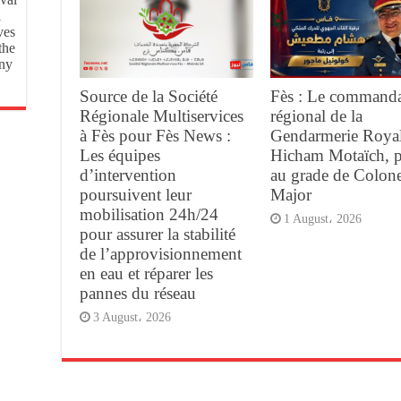
l
ves
the
ony
Source de la Société
Fès : Le command
Régionale Multiservices
régional de la
à Fès pour Fès News :
Gendarmerie Royal
Les équipes
Hicham Motaïch, 
d’intervention
au grade de Colone
poursuivent leur
Major
mobilisation 24h/24
1 August، 2026
pour assurer la stabilité
de l’approvisionnement
en eau et réparer les
pannes du réseau
3 August، 2026