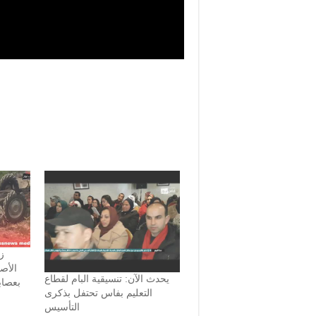
الأص
يحدث الآن: تنسيقية البام لقطاع
بعصاب
التعليم بفاس تحتفل بذكرى
التأسيس