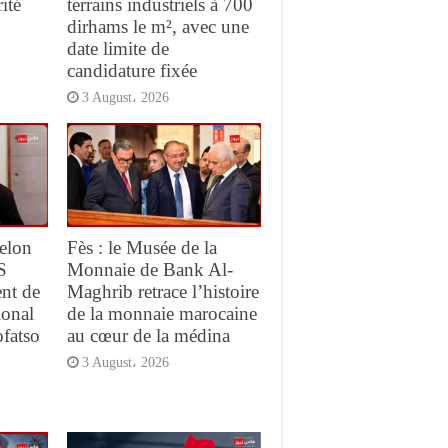
ité
terrains industriels à 700
dirhams le m², avec une
date limite de
candidature fixée
3 August، 2026
elon
Fès : le Musée de la
S
Monnaie de Bank Al-
ent de
Maghrib retrace l’histoire
ional
de la monnaie marocaine
ofatso
au cœur de la médina
3 August، 2026