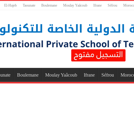
El-Hajeb
Taounate
Boulemane
Moulay Yaâcoub
Ifrane
Séfrou
Moroc
unate
Boulemane
Moulay Yaâcoub
Ifrane
Séfrou
Moroc