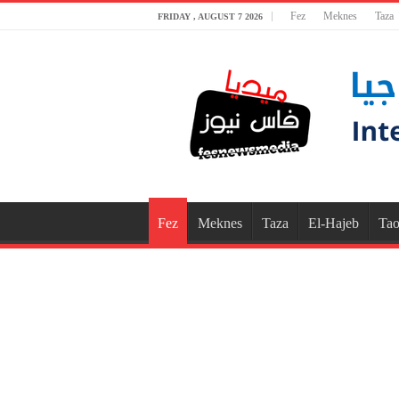
Fez
Meknes
Taza
FRIDAY , AUGUST 7 2026
Fez
Meknes
Taza
El-Hajeb
Tao