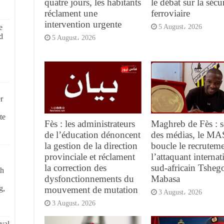
quatre jours, les habitants
le débat sur la sécur
réclament une
ferroviaire
intervention urgente
e
5 August، 2026
d
5 August، 2026
r
te
Fès : les administrateurs
Maghreb de Fès : s
de l’éducation dénoncent
des médias, le MA
la gestion de la direction
boucle le recrutem
provinciale et réclament
l’attaquant internat
la correction des
sud-africain Tsheg
ch
dysfonctionnements du
Mabasa
g,
mouvement de mutation
3 August، 2026
3 August، 2026
val