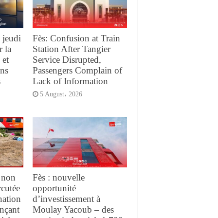
 jeudi
Fès: Confusion at Train
r la
Station After Tangier
 et
Service Disrupted,
ans
Passengers Complain of
s
Lack of Information
5 August، 2026
 non
Fès : nouvelle
rcutée
opportunité
nation
d’investissement à
ançant
Moulay Yacoub – des