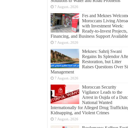
Solutions to Water and Road Problems
7 August، 2026
Fes and Meknes Welcom
Moroccans Living Abroa
with Investment Week:
Ready-to-Invest Projects,
Financing, and Business Support Available
7 August، 2026
Meknes: Sahrij Swani
Regains Its Splendor Afte
Restoration, but Litter
Raises Questions Over Si
Management
7 August، 2026
Moroccan Security
Vigilance Leads to the
Arrest in Oujda of a Dut
National Wanted
Internationally for Alleged Drug Traffickin
Kidnapping, and Violent Crimes
7 August، 2026
Boulemane: Saffron Festi