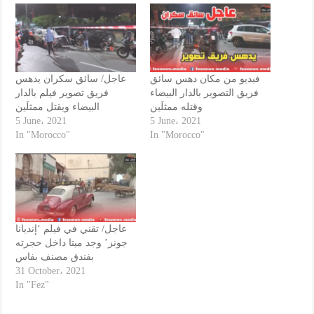
فيديو من مكان دهس سائق
عاجل/ سائق سكران يدهس
فريق التصوير بالدار البيضاء
فريق تصوير فيلم بالدار
وقتله ممثلَين
البيضاء ويقتل ممثلَين
5 June، 2021
5 June، 2021
In "Morocco"
In "Morocco"
عاجل/ تقني في فيلم ‘إنديانا
جونز’ وجد ميتا داخل حجرته
بفندق مصنف بفاس
31 October، 2021
In "Fez"